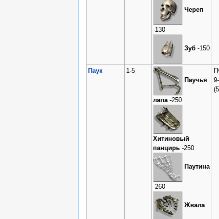
Череп
-130
Зуб
-150
Паук
1-5
П
9-
Паучья
(
лапа
-250
Хитиновый
панцирь
-250
Паутина
-260
Жвала