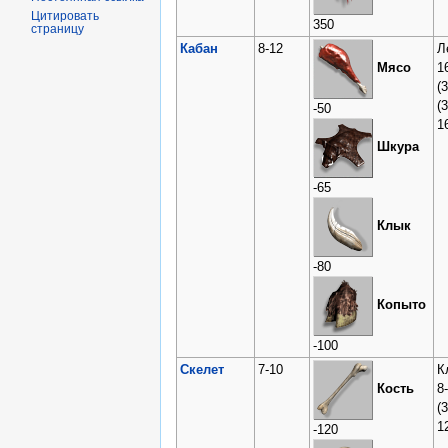
Цитировать
350
страницу
Кабан
8-12
Л
1
Мясо
(
(
-50
1
Шкура
-65
Клык
-80
Копыто
-100
Скелет
7-10
К
8
Кость
(3
1
-120