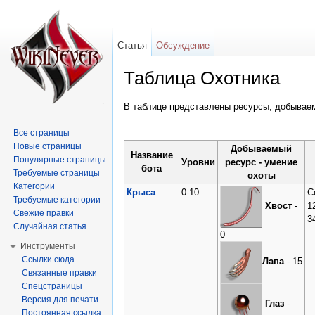
Статья
Обсуждение
Таблица Охотника
Перейти к:
навигация
,
поиск
В таблице представлены ресурсы, добыва
Все страницы
Новые страницы
Добываемый
Название
Популярные страницы
Уровни
ресурс - умение
бота
Требуемые страницы
охоты
Категории
Крыса
0-10
С
Требуемые категории
1
Хвост
-
Свежие правки
3
Случайная статья
0
Инструменты
Ссылки сюда
Лапа
- 15
Связанные правки
Спецстраницы
Версия для печати
Глаз
-
Постоянная ссылка