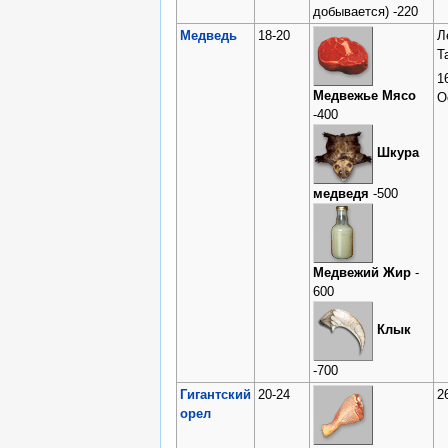
добывается) -220
Медведь
18-20
Л
Т
1
Медвежье Мясо
О
-400
Шкура
медведя
-500
Медвежий Жир
-
600
Клык
-700
Гигантский
20-24
2
орел