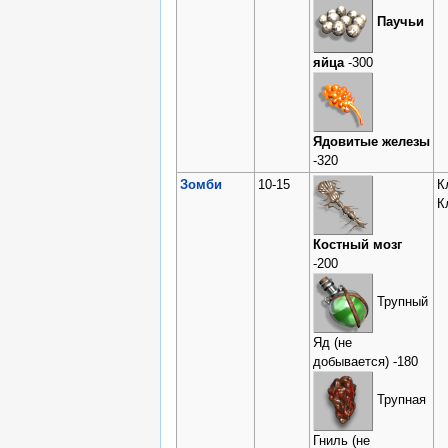
Паучьи
яйца
-300
Ядовитые железы
-320
Зомби
10-15
К
К
Костный мозг
-200
Трупный
Яд (не
добывается) -180
Трупная
Гниль (не