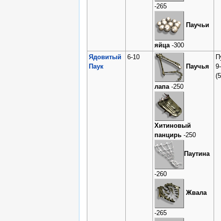
-265
Паучьи
яйца
-300
Ядовитый
6-10
П
Паук
9-
Паучья
(
лапа
-250
Хитиновый
панцирь
-250
Паутина
-260
Жвала
-265