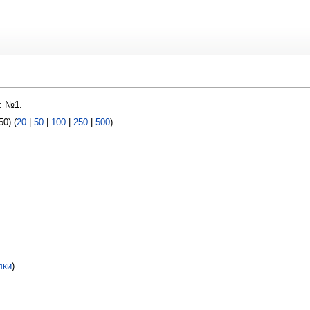
 с №
1
.
0) (
20
|
50
|
100
|
250
|
500
)
лки
)