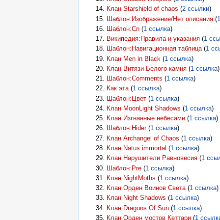
Клан Starshield of chaos
‏‎ (
2 ссылки
)
Шаблон:Изображение/Нет описания
‏‎ (
Шаблон:Cn
‏‎ (
1 ссылка
)
Википедия:Правила и указания
‏‎ (
1 сс
Шаблон:Навигационная таблица
‏‎ (
1 сс
Клан Men in Black
‏‎ (
1 ссылка
)
Клан Витязи Белого камня
‏‎ (
1 ссылка
)
Шаблон:Comments
‏‎ (
1 ссылка
)
Как эта
‏‎ (
1 ссылка
)
Шаблон:Цвет
‏‎ (
1 ссылка
)
Клан MoonLight Shadows
‏‎ (
1 ссылка
)
Клан Изгнанные небесами
‏‎ (
1 ссылка
)
Шаблон:Hider
‏‎ (
1 ссылка
)
Клан Archangel of Chaos
‏‎ (
1 ссылка
)
Клан Natus immortal
‏‎ (
1 ссылка
)
Клан Нарушители Равновесия
‏‎ (
1 ссы
Шаблон:Pre
‏‎ (
1 ссылка
)
Клан NightMoths
‏‎ (
1 ссылка
)
Клан Орден Воинов Света
‏‎ (
1 ссылка
)
Клан Night Shadows
‏‎ (
1 ссылка
)
Клан Dragons Of Sun
‏‎ (
1 ссылка
)
Клан Орден мостов Кеттари
‏‎ (
1 ссылк