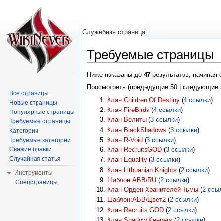
Служебная страница
Требуемые страницы
Перейти к:
навигация
,
поиск
Ниже показаны до
47
результатов, начиная
Просмотреть (предыдущие 50 | следующие 5
Все страницы
Клан Children Of Destiny
‏‎ (
4 ссылки
)
Новые страницы
Клан FireBirds
‏‎ (
4 ссылки
)
Популярные страницы
Клан Велиты
‏‎ (
3 ссылки
)
Требуемые страницы
Клан BlackShadows
‏‎ (
3 ссылки
)
Категории
Клан R-Void
‏‎ (
3 ссылки
)
Требуемые категории
Свежие правки
Клан RecruitsGOD
‏‎ (
3 ссылки
)
Случайная статья
Клан Equality
‏‎ (
3 ссылки
)
Клан Lithuanian Knights
‏‎ (
2 ссылки
)
Инструменты
Шаблон:АБВ/RU
‏‎ (
2 ссылки
)
Спецстраницы
Клан Орден Хранителей Тьмы
‏‎ (
2 ссы
Шаблон:АБВ/Цвет2
‏‎ (
2 ссылки
)
Клан Recruits GOD
‏‎ (
2 ссылки
)
Клан Shadow Keepers
‏‎ (
2 ссылки
)