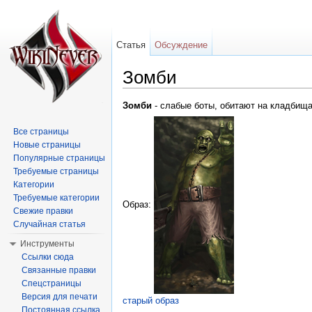
Статья
Обсуждение
Зомби
Перейти к:
навигация
,
поиск
Зомби
- слабые боты, обитают на кладбища
Все страницы
Новые страницы
Популярные страницы
Требуемые страницы
Категории
Требуемые категории
Образ:
Свежие правки
Случайная статья
Инструменты
Ссылки сюда
Связанные правки
Спецстраницы
Версия для печати
старый образ
Постоянная ссылка