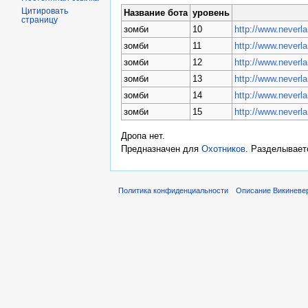
Цитировать
Название бота
уровень
страницу
зомби
10
http://www.neverl
зомби
11
http://www.neverl
зомби
12
http://www.neverl
зомби
13
http://www.neverl
зомби
14
http://www.neverl
зомби
15
http://www.neverl
Дропа нет.
Предназначен для
Охотников
. Разделывает
Политика конфиденциальности
Описание Викиневе