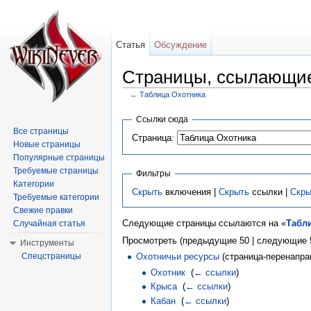
Статья
Обсуждение
Страницы, ссылающие
←
Таблица Охотника
Перейти к:
навигация
,
поиск
Ссылки сюда
Все страницы
Страница:
Новые страницы
Популярные страницы
Требуемые страницы
Фильтры
Категории
Скрыть
включения |
Скрыть
ссылки |
Скры
Требуемые категории
Свежие правки
Следующие страницы ссылаются на «
Табл
Случайная статья
Просмотреть (предыдущие 50 | следующие 5
Инструменты
Спецстраницы
Охотничьи ресурсы
(страница-перенапра
Охотник
‎
(
← ссылки
)
Крыса
‎
(
← ссылки
)
Кабан
‎
(
← ссылки
)