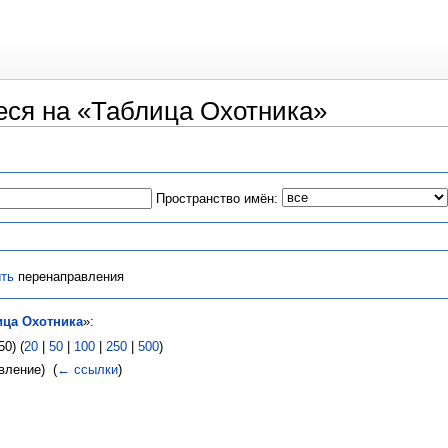
ся на «Таблица Охотника»
Пространство имён:
ть
перенаправления
ица Охотника
»:
0) (
20
|
50
|
100
|
250
|
500
)
вление) ‎
(
← ссылки
)