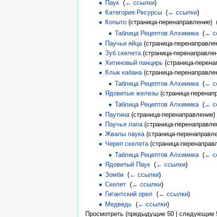
Паук
‎
(
← ссылки
)
Категория:Ресурсы
‎
(
← ссылки
)
Копыто
(страница-перенаправление) ‎
Таблица Рецептов Алхимика
‎
(
← с
Паучьи яйца
(страница-перенаправлен
Зуб скелета
(страница-перенаправлен
Хитиновый панцирь
(страница-перена
Клык кабана
(страница-перенаправлен
Таблица Рецептов Алхимика
‎
(
← с
Ядовитые железы
(страница-перенапр
Таблица Рецептов Алхимика
‎
(
← с
Паутина
(страница-перенаправление) 
Паучья лапа
(страница-перенаправлен
Жвалы паука
(страница-перенаправле
Череп скелета
(страница-перенаправл
Таблица Рецептов Алхимика
‎
(
← с
Ядовитый Паук
‎
(
← ссылки
)
Зомби
‎
(
← ссылки
)
Скелет
‎
(
← ссылки
)
Гигантский орел
‎
(
← ссылки
)
Медведь
‎
(
← ссылки
)
Просмотреть (предыдущие 50 | следующие 5