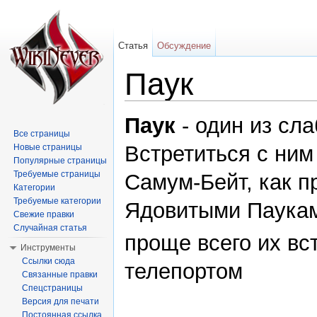
Статья
Обсуждение
Паук
Перейти к:
навигация
,
поиск
Паук
- один из сла
Все страницы
Встретиться с ни
Новые страницы
Популярные страницы
Требуемые страницы
Самум-Бейт, как п
Категории
Требуемые категории
Ядовитыми Паука
Свежие правки
Случайная статья
проще всего их вс
Инструменты
Ссылки сюда
телепортом
Связанные правки
Спецстраницы
Версия для печати
Постоянная ссылка