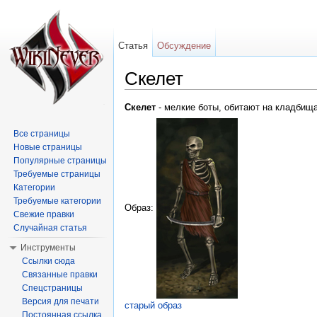
Статья
Обсуждение
Скелет
Перейти к:
навигация
,
поиск
Скелет
- мелкие боты, обитают на кладбища
Все страницы
Новые страницы
Популярные страницы
Требуемые страницы
Категории
Требуемые категории
Образ:
Свежие правки
Случайная статья
Инструменты
Ссылки сюда
Связанные правки
Спецстраницы
Версия для печати
старый образ
Постоянная ссылка