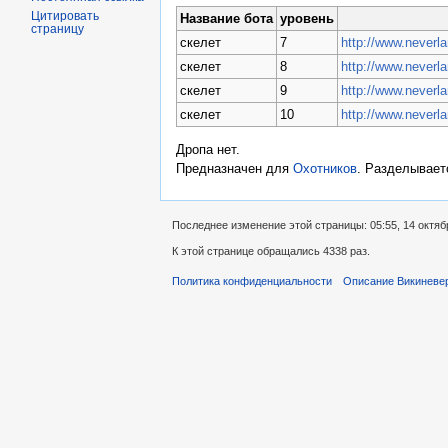
Цитировать
Название бота
уровень
страницу
скелет
7
http://www.neverl
скелет
8
http://www.neverl
скелет
9
http://www.neverl
скелет
10
http://www.neverl
Дропа нет.
Предназначен для
Охотников
. Разделывает
Последнее изменение этой страницы: 05:55, 14 октяб
К этой странице обращались 4338 раз.
Политика конфиденциальности
Описание Викиневе