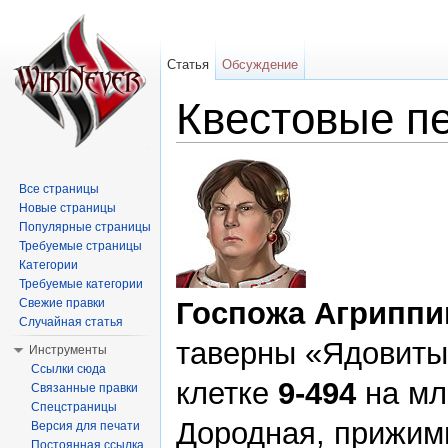
Статья
Обсуждение
Квестовые п
Перейти к:
навигация
,
поиск
Все страницы
Новые страницы
Популярные страницы
Требуемые страницы
Категории
Требуемые категории
Свежие правки
Госпожа Агриппи
Случайная статья
таверны «Ядовиты
Инструменты
Ссылки сюда
клетке
9-494
на мл
Связанные правки
Спецстраницы
Дородная, прижим
Версия для печати
Постоянная ссылка