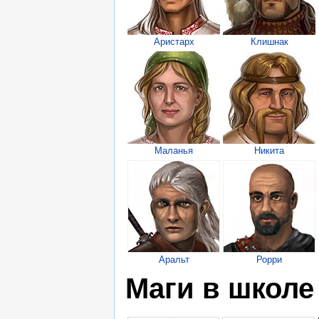
Аристарх
Клишнак
Маланья
Никита
Аральт
Рорри
Маги в школе