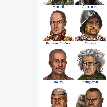
Моисей
Александр
Капитан Ромберг
Михаил
Данко
Кондратий