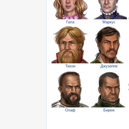
Гала
Маркус
Тихон
Джузеппе
Олаф
Бирюк