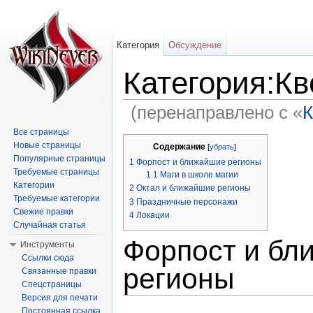
Категория
Обсуждение
Категория:К
(перенаправлено с «
К
Перейти к:
навигация
,
поиск
Все страницы
Новые страницы
Содержание
[
убрать
]
Популярные страницы
1
Форпост и ближайшие регионы
Требуемые страницы
1.1
Маги в школе магии
Категории
2
Октал и ближайшие регионы
Требуемые категории
3
Праздничные персонажи
Свежие правки
4
Локации
Случайная статья
Форпост и бл
Инструменты
Ссылки сюда
регионы
Связанные правки
Спецстраницы
Версия для печати
Постоянная ссылка