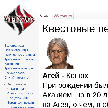
Статья
Обсуждение
Квестовые п
Перейти к:
навигация
,
поиск
Все страницы
Новые страницы
Популярные страницы
Требуемые страницы
Категории
Требуемые категории
Свежие правки
Агей
- Конюх
Случайная статья
При рождении был
Инструменты
Ссылки сюда
Акакием, но в 20 
Связанные правки
Спецстраницы
на Агея, о чем, в 
Версия для печати
Постоянная ссылка