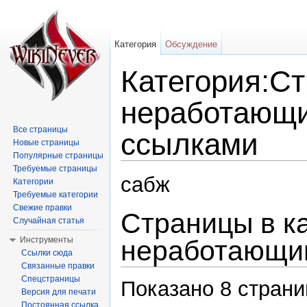
Категория
Обсуждение
Категория:С
неработающ
Все страницы
ссылками
Новые страницы
Популярные страницы
Перейти к:
навигация
,
поиск
Требуемые страницы
сабж
Категории
Требуемые категории
Свежие правки
Страницы в к
Случайная статья
Инструменты
неработающи
Ссылки сюда
Связанные правки
Спецстраницы
Показано 8 страниц
Версия для печати
Постоянная ссылка