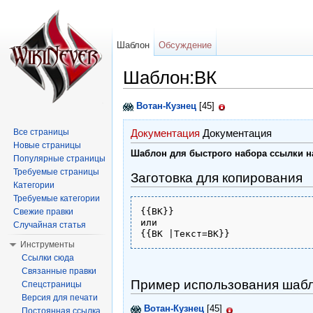
Шаблон
Обсуждение
Шаблон:ВК
Перейти к:
навигация
,
поиск
Вотан-Кузнец
[45]
Все страницы
Документация
Документация
Новые страницы
Шаблон для быстрого набора ссылки 
Популярные страницы
Требуемые страницы
Заготовка для копирования
Категории
Требуемые категории
{{ВК}} 

Свежие правки
или 

Случайная статья
{{ВК |Текст=ВК}}
Инструменты
Ссылки сюда
Связанные правки
Пример использования шаб
Спецстраницы
Версия для печати
Вотан-Кузнец
[45]
Постоянная ссылка