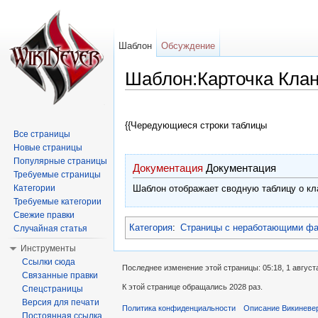
Шаблон
Обсуждение
Шаблон:Карточка Кла
Перейти к:
навигация
,
поиск
{{Чередующиеся строки таблицы
Все страницы
Новые страницы
Популярные страницы
Документация
Документация
Требуемые страницы
Категории
Шаблон отображает сводную таблицу о кл
Требуемые категории
Свежие правки
Категория
:
Страницы с неработающими ф
Случайная статья
Инструменты
Ссылки сюда
Последнее изменение этой страницы: 05:18, 1 август
Связанные правки
К этой странице обращались 2028 раз.
Спецстраницы
Версия для печати
Политика конфиденциальности
Описание Викиневе
Постоянная ссылка