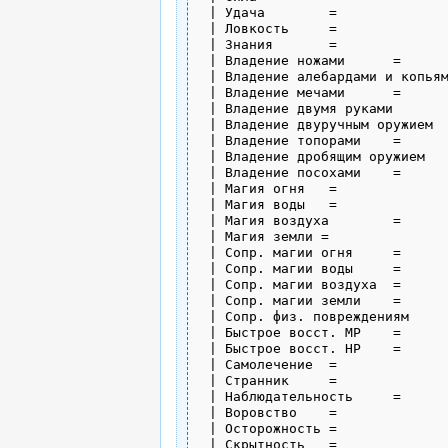
 | Удача	= 

 | Ловкость	=  

 | Знания	=  

 | Владение ножами	= 

 | Владение алебардами и копьями	=
 | Владение мечами	= 

 | Владение двумя руками	= 

 | Владение двуручным оружием	= 

 | Владение топорами	= 

 | Владение дробящим оружием	= 

 | Владение посохами	= 

 | Магия огня	= 

 | Магия воды	= 

 | Магия воздуха	= 

 | Магия земли = 

 | Сопр. магии огня	= 

 | Сопр. магии воды	= 

 | Сопр. магии воздуха	= 

 | Сопр. магии земли	= 

 | Сопр. физ. повреждениям	=

 | Быстрое восст. MP	= 

 | Быстрое восст. НP	= 

 | Самолечение	= 

 | Странник	= 

 | Наблюдательность	= 

 | Воровство	= 

 | Осторожность	= 

 | Скрытность	= 
