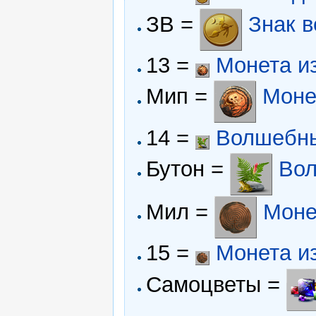
ЗВ =
Знак 
13 =
Монета и
Мип =
Моне
14 =
Волшебны
Бутон =
Вол
Мил =
Моне
15 =
Монета и
Самоцветы =