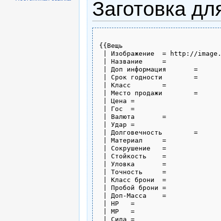
Заготовка дл
{{Вещь

 | Изображение	= http://image.neverlands.ru/weapon/*******.jpg

 | Название	= 

 | Доп информация	= 

 | Срок годности	= 

 | Класс	= 

 | Место продажи	= 

 | Цена	=  

 | Гос	= 

 | Валюта	= 

 | Удар	= 

 | Долговечность	=  

 | Материал	=  

 | Сокрушение	=  

 | Стойкость	=  

 | Уловка	= 

 | Точность	= 

 | Класс брони	= 

 | Пробой брони	= 

 | Доп-Масса	=

 | HP	=  

 | MP	= 

 | Сила	=  
