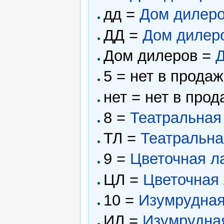
дд =
Дом дилер
ДД =
Дом дилер
Дом дилеров =
5 = нет в прода
нет = нет в про
8 =
Театральная
ТЛ =
Театральна
9 =
Цветочная л
ЦЛ =
Цветочная
10 =
Изумрудная
ИЛ =
Изумрудна