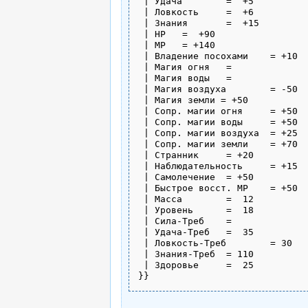
 | Удача	=  +5

 | Ловкость	=  +6

 | Знания	=  +15

 | HP	=  +90

 | MP	= +140

 | Владение посохами	= +10

 | Магия огня	= 

 | Магия воды	= 

 | Магия воздуха	= -50

 | Магия земли = +50

 | Сопр. магии огня	= +50

 | Сопр. магии воды	= +50

 | Сопр. магии воздуха	= +25

 | Сопр. магии земли	= +70

 | Странник	= +20

 | Наблюдательность	= +15

 | Самолечение	= +50

 | Быстрое восст. MP	= +50

 | Масса	=  12

 | Уровень	=  18

 | Сила-Треб	=  

 | Удача-Треб	=  35

 | Ловкость-Треб	= 30

 | Знания-Треб	= 110

 | Здоровье	=  25

}}