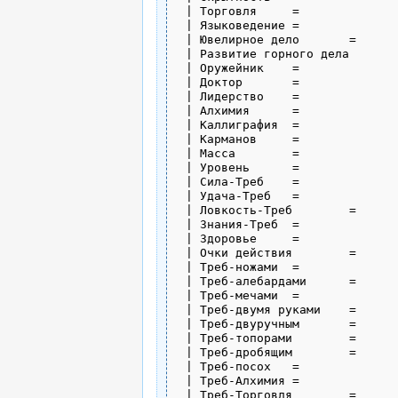
 | Торговля	= 

 | Языковедение	= 

 | Ювелирное дело	= 

 | Развитие горного дела	= 

 | Оружейник	= 

 | Доктор	= 

 | Лидерство	= 

 | Алхимия	= 

 | Каллиграфия	= 

 | Карманов	= 

 | Масса	=  

 | Уровень	=  

 | Сила-Треб	=  

 | Удача-Треб	= 

 | Ловкость-Треб	= 

 | Знания-Треб	= 

 | Здоровье	=  

 | Очки действия	= 

 | Треб-ножами	= 

 | Треб-алебардами	= 

 | Треб-мечами	= 

 | Треб-двумя руками	= 

 | Треб-двуручным	= 

 | Треб-топорами	= 

 | Треб-дробящим	= 

 | Треб-посох	= 

 | Треб-Алхимия	= 

 | Треб-Торговля	= 
