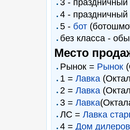
3 - праздничны
4 - праздничны
5 -
бот
(ботошмо
без класса - об
Место прода
Рынок =
Рынок
(
1 =
Лавка
(Октал
2 =
Лавка
(Октал
3 =
Лавка
(Октал
ЛС =
Лавка ста
4 =
Дом дилеро