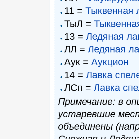
11 =
Тыквенная 
ТыЛ =
Тыквенна
13 =
Ледяная ла
ЛЛ =
Ледяная л
Аук =
Аукцион
14 =
Лавка спел
ЛСп =
Лавка спе
Примечание: в оп
устаревшие мест
объединены (нап
Снежная и Ледяна