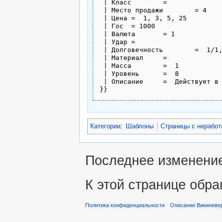
 | Класс	= 

 | Место продажи	= 4

 | Цена	=  1, 3, 5, 25

 | Гос	= 1000

 | Валюта	= 1

 | Удар	= 

 | Долговечность	=  1/1, 5/5, 10/10, 50/50

 | Материал	= 

 | Масса	=  1

 | Уровень	=  8

 | Описание	=  Действует в течение 3-х часов. Увеличивает Класс Брони персонажа на 100 и ХП 300.

}}
Категории
:
Шаблоны
Страницы с нерабо
Последнее изменение 
К этой странице обра
Политика конфиденциальности
Описание Викиневе