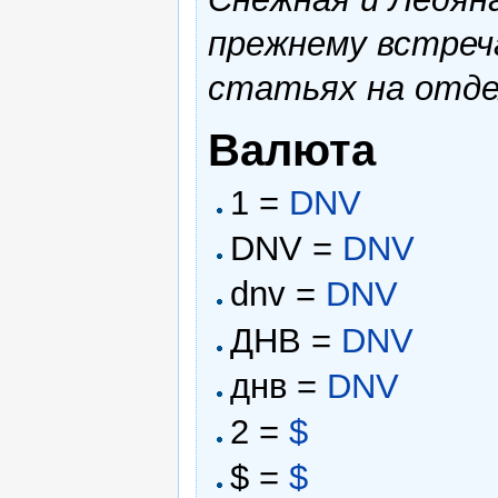
прежнему встреча
статьях на отде
Валюта
1 =
DNV
DNV =
DNV
dnv =
DNV
ДНВ =
DNV
днв =
DNV
2 =
$
$ =
$