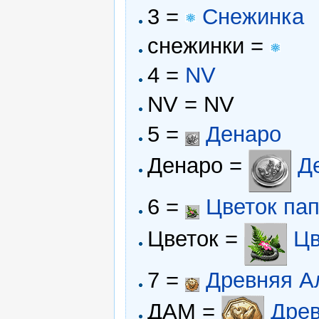
3 =
Снежинка
снежинки =
4 =
NV
NV = NV
5 =
Денаро
Денаро =
Д
6 =
Цветок па
Цветок =
‎
Цв
7 =
Древняя А
ДАМ =
Древ