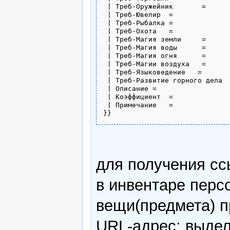
 | Треб-Оружейник	= 

 | Треб-Ювелир	= 

 | Треб-Рыбалка	= 

 | Треб-Охота	= 

 | Треб-Магия земли     = 

 | Треб-Магия воды      = 

 | Треб-Магия огня      =

 | Треб-Магии воздуха   =

 | Треб-Языковедение   =

 | Треб-Развитие горного дела  
 | Описание = 

 | Коэффициент	= 

 | Примечание	= 

для получения сс
в инвентаре перс
вещи(предмета) п
URL-адрес: выдели