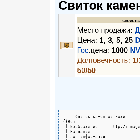
Свиток каме
свойств
Место продажи:
Д
Цена:
1, 3, 5, 25
Гос
.цена:
1000
N
Долговечность:
1/
50/50
 === Свиток каменной кожи ===

{{Вещь

 | Изображение	=  http://image.neverlands.ru/weapon/i_svi_218.gif

 | Название	= 

 | Доп информация	= 
