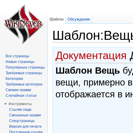
Шаблон
Обсуждение
Шаблон:Вещ
Перейти к:
навигация
,
поиск
Документация
Д
Все страницы
Новые страницы
Шаблон Вещь
бу
Популярные страницы
Требуемые страницы
Категории
вещи, примерно в
Требуемые категории
Свежие правки
отображается в и
Случайная статья
Инструменты
Ссылки сюда
Связанные правки
Спецстраницы
Версия для печати
Постоянная ссылка