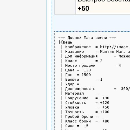
+50
=== Доспех Мага земли ===

{{Вещь

 | Изображение	= http://image.neverlands.ru/weapon/j49dk0df.gif

 | Название	= Мантия Мага земли

 | Доп информация	= Можно одевать на кольчуги

 | Класс	= 2

 | Место продажи	= 4

 | Цена	=  130

 | Гос	= 1500

 | Валюта	= 1

 | Удар	= 

 | Долговечность	=  300/300 

 | Материал	=  

 | Сокрушение	=  +90

 | Стойкость	= +120

 | Уловка	=  +50

 | Точность	= +100

 | Пробой брони	= 

 | Класс брони	=  +80

 | Сила	=  +5
