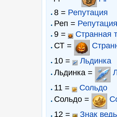
8 =
Репутация
Реп =
Репутаци
9 =
Странная 
СТ =
Стран
10 =
Льдинка
Льдинка =
11 =
Сольдо
Сольдо =
С
12 =
Знак вед