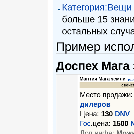
Категория:Вещи
больше 15 знан
остальных случ
Пример испо
Доспех Мага
Мантия Мага земли
рар
свойс
Место продажи
дилеров
Цена:
130
DNV
Гос
.цена:
1500
Доп.инфа:
Можн