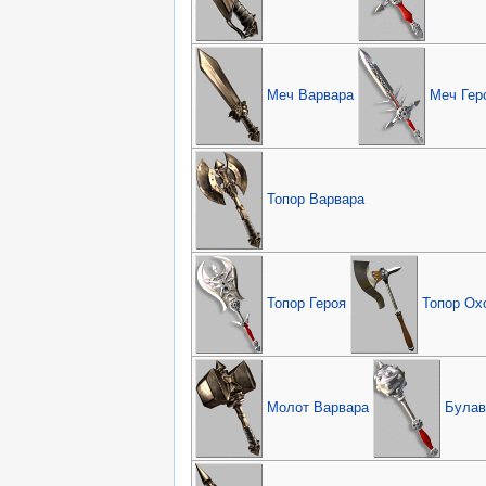
Меч Варвара
Меч Гер
Топор Варвара
Топор Героя
Топор Ох
Молот Варвара
Булав