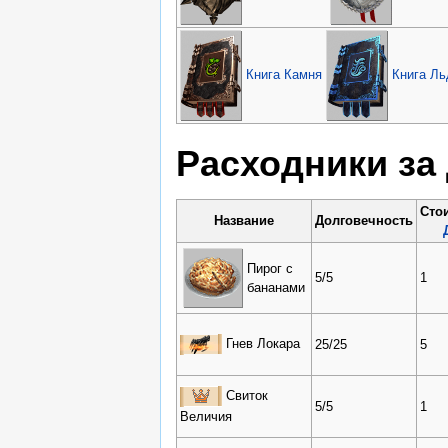
Книга Камня
Книга Ль
Расходники за
Сто
Название
Долговечность
Пирог с
5/5
1
бананами
Гнев Локара
25/25
5
Свиток
5/5
1
Величия