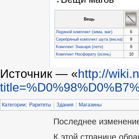
Вещь
Ледяной комплект (зима, маг)
6
Серебряный комплект шута (весна)
9
Комплект Знахаря (лето)
9
Комплект Носферату (осень)
10
Источник — «
http://wiki
title=%D0%98%D0%B
Категории
:
Раритеты
Здания
Магазины
Последнее изменение 
К этой странице обра