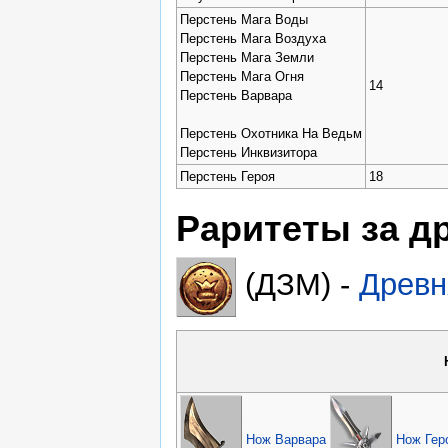
Перстень Мага Воды
Перстень Мага Воздуха
Перстень Мага Земли
Перстень Мага Огня
14
Перстень Варвара
Перстень Охотника На Ведьм
Перстень Инквизитора
Перстень Героя
18
Раритеты за д
(ДЗМ) -
Древн
Нож Варвара
Нож Гер