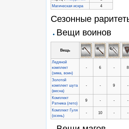
Магическая искра
4
Сезонные раритет
Вещи воинов
Вещь
Ледяной
комплект
-
6
-
8
(зима, воин)
Золотой
комплект шута
-
-
9
-
(весна)
Комплект
9
-
-
-
Ратника (лето)
Комплект Гуля
-
10
-
-
(осень)
Вещи магов