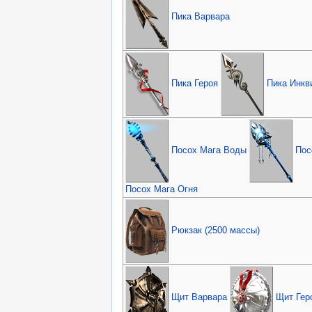
Пика Варвара
Пика Героя
Пика Инкв
Посох Мага Воды
Пос
Посох Мага Огня
Рюкзак (2500 массы)
Щит Варвара
Щит Гер