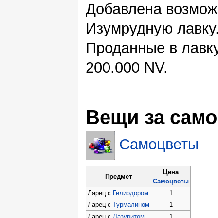
Добавлена возмож
Изумрудную лавку.
Проданные в лавку
200.000 NV.
Вещи за сам
Самоцветы
Цена
Предмет
Самоцветы
Ларец с
Гелиодором
1
Ларец с
Турмалином
1
Ларец с
Лазуритом
1