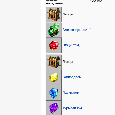
400/400
нападение
Ларцы с:
Александритом
,
1
Гиацинтом
,
Ларцы с:
Гелиодором
,
1
Лазуритом
,
Турмалином