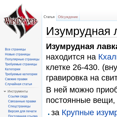
Статья
Обсуждение
Изумрудная 
Перейти к:
навигация
,
поиск
Изумрудная лавк
Все страницы
находится на
Кхал
Новые страницы
Популярные страницы
Требуемые страницы
клетке 26-430. (в
Категории
Требуемые категории
гравировка на сви
Свежие правки
Случайная статья
В ней можно прио
Инструменты
Ссылки сюда
постоянные вещи, 
Связанные правки
Спецстраницы
за
Крупные изум
Версия для печати
Постоянная ссылка