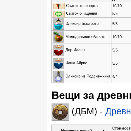
Свиток телепорта
10/10
Свиток очищения
5/5
Эликсир Быстроты
5/5
Молодильное яблочко
10/10
Дар Иланы
5/5
Чаша Айрис
5/5
Эликсир из Подснежника
4/4
Вещи за древн
(ДБМ) -
Древн
Стоимост
Название вещей