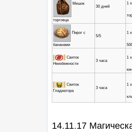
1 
Мешок
30 дней
то
торговца
Пирог с
1 
5/5
бананами
50
Свиток
1 
3 часа
Неизбежности
ки
Свиток
1 
3 часа
Гладиатора
кл
14.11.17 Магическа