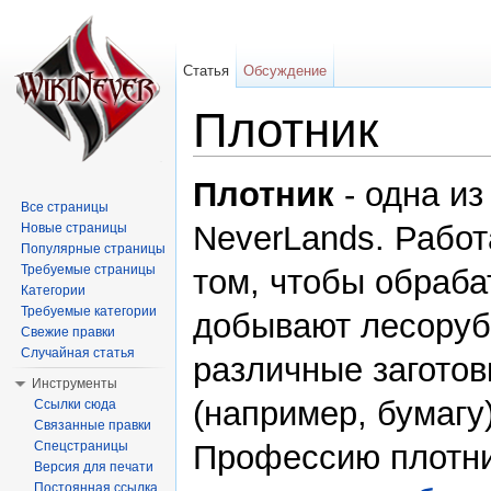
Статья
Обсуждение
Плотник
Перейти к:
навигация
,
поиск
Плотник
- одна и
Все страницы
NeverLands. Работ
Новые страницы
Популярные страницы
Требуемые страницы
том, чтобы обраба
Категории
Требуемые категории
добывают лесорубы
Свежие правки
Случайная статья
различные заготов
Инструменты
(например, бумагу)
Ссылки сюда
Связанные правки
Спецстраницы
Профессию плотни
Версия для печати
Постоянная ссылка