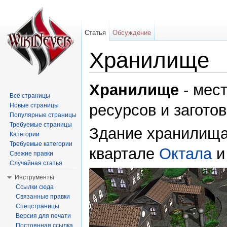
Статья
Обсуждение
Хранилище
Перейти к:
навигация
,
поиск
Хранилище
- мес
Все страницы
ресурсов и заготов
Новые страницы
Популярные страницы
Требуемые страницы
Здание хранилищ
Категории
Требуемые категории
квартале
Октала
и
Свежие правки
Случайная статья
Инструменты
Ссылки сюда
Связанные правки
Спецстраницы
Версия для печати
Постоянная ссылка