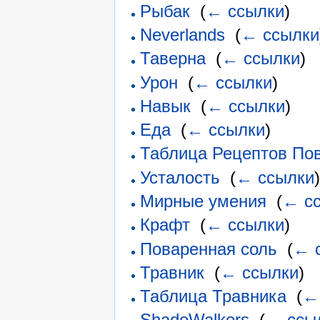
Рыбак
‎
(
← ссылки
)
Neverlands
‎
(
← ссылки
Таверна
‎
(
← ссылки
)
Урон
‎
(
← ссылки
)
Навык
‎
(
← ссылки
)
Еда
‎
(
← ссылки
)
Таблица Рецептов По
Усталость
‎
(
← ссылки
Мирные умения
‎
(
← с
Крафт
‎
(
← ссылки
)
Поваренная соль
‎
(
← 
Травник
‎
(
← ссылки
)
Таблица Травника
‎
(
←
ShadoWalkers
‎
(
← ссы