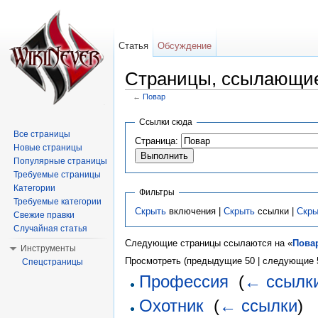
Статья
Обсуждение
Страницы, ссылающие
←
Повар
Перейти к:
навигация
,
поиск
Ссылки сюда
Все страницы
Страница:
Новые страницы
Популярные страницы
Требуемые страницы
Категории
Фильтры
Требуемые категории
Скрыть
включения |
Скрыть
ссылки |
Скры
Свежие правки
Случайная статья
Следующие страницы ссылаются на «
Пова
Инструменты
Просмотреть (предыдущие 50 | следующие 5
Спецстраницы
Профессия
‎
(
← ссылк
Охотник
‎
(
← ссылки
)