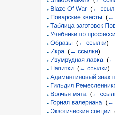
Blaze Of War
‎
(
← ссыл
Поварские квесты
‎
(
← 
Таблица заготовок По
Учебники по професс
Образы
‎
(
← ссылки
)
Икра
‎
(
← ссылки
)
Изумрудная лавка
‎
(
←
Напитки
‎
(
← ссылки
)
Адамантиновый знак 
Гильдия Ремесленник
Волчья мята
‎
(
← ссыл
Горная валериана
‎
(
← 
Экзотические специи
‎