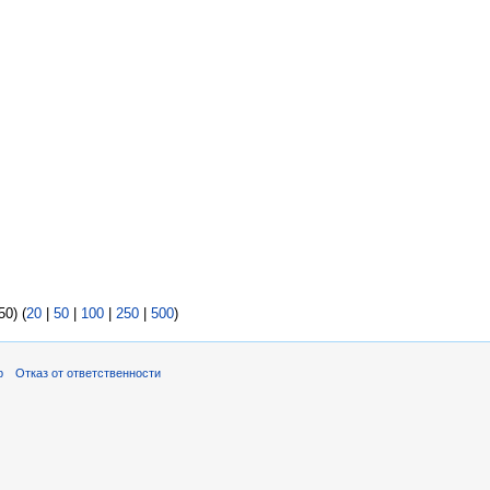
0) (
20
|
50
|
100
|
250
|
500
)
р
Отказ от ответственности