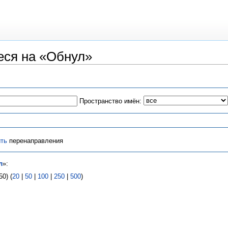
ся на «Обнул»
Пространство имён:
ть
перенаправления
л
»:
0) (
20
|
50
|
100
|
250
|
500
)