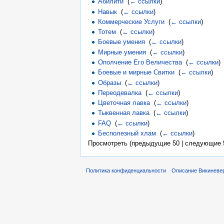
Абилити
‎
(
← ссылки
)
Навык
‎
(
← ссылки
)
Коммерческие Услуги
‎
(
← ссылки
)
Тотем
‎
(
← ссылки
)
Боевые умения
‎
(
← ссылки
)
Мирные умения
‎
(
← ссылки
)
Ополчение Его Величества
‎
(
← ссылки
)
Боевые и мирные Свитки
‎
(
← ссылки
)
Образы
‎
(
← ссылки
)
Переодевалка
‎
(
← ссылки
)
Цветочная лавка
‎
(
← ссылки
)
Тыквенная лавка
‎
(
← ссылки
)
FAQ
‎
(
← ссылки
)
Бесполезный хлам
‎
(
← ссылки
)
Просмотреть (предыдущие 50 | следующие 5
Политика конфиденциальности
Описание Викиневе