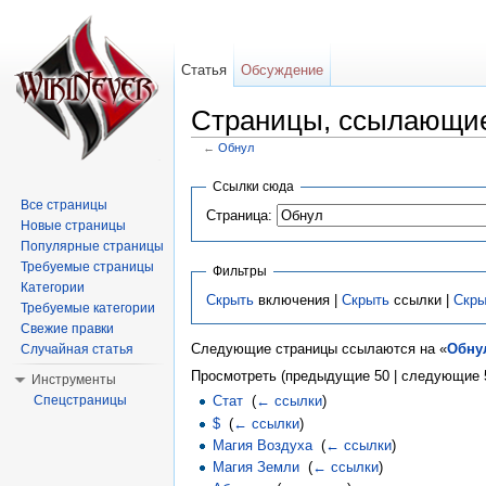
Статья
Обсуждение
Страницы, ссылающие
←
Обнул
Перейти к:
навигация
,
поиск
Ссылки сюда
Все страницы
Страница:
Новые страницы
Популярные страницы
Требуемые страницы
Фильтры
Категории
Скрыть
включения |
Скрыть
ссылки |
Скры
Требуемые категории
Свежие правки
Следующие страницы ссылаются на «
Обну
Случайная статья
Просмотреть (предыдущие 50 | следующие 5
Инструменты
Спецстраницы
Стат
‎
(
← ссылки
)
$
‎
(
← ссылки
)
Магия Воздуха
‎
(
← ссылки
)
Магия Земли
‎
(
← ссылки
)