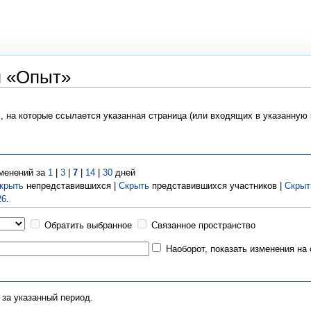
я «Опыт»
х, на которые ссылается указанная страница (или входящих в указанную
менений за
1
|
3
|
7
|
14
|
30
дней
крыть
непредставившихся |
Скрыть
представившихся участников |
Скрыт
26
.
Обратить выбранное
Связанное пространство
Наоборот, показать изменения на
 за указанный период.