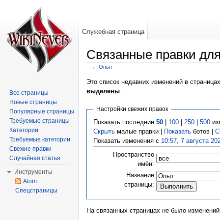
Служебная страница
Связанные правки дл
←
Опыт
Перейти к:
навигация
,
поиск
Это список недавних изменений в страница
выделены
.
Все страницы
Новые страницы
Настройки свежих правок
Популярные страницы
Требуемые страницы
Показать последние
50
|
100
|
250
|
500
из
Категории
Скрыть
малые правки |
Показать
ботов |
С
Требуемые категории
Показать изменения с
10:57, 7 августа 20
Свежие правки
Пространство
Случайная статья
имён:
Инструменты
Название
Atom
страницы:
Спецстраницы
На связанных страницах не было изменений