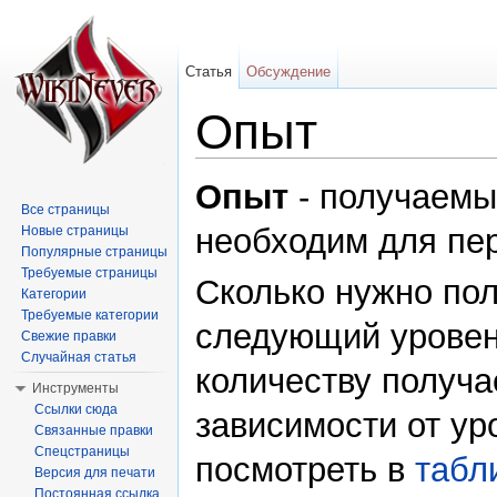
Статья
Обсуждение
Опыт
Перейти к:
навигация
,
поиск
Опыт
- получаемы
Все страницы
необходим для пе
Новые страницы
Популярные страницы
Требуемые страницы
Сколько нужно пол
Категории
Требуемые категории
следующий уровень
Свежие правки
Случайная статья
количеству получа
Инструменты
Ссылки сюда
зависимости от у
Связанные правки
Спецстраницы
посмотреть в
табл
Версия для печати
Постоянная ссылка