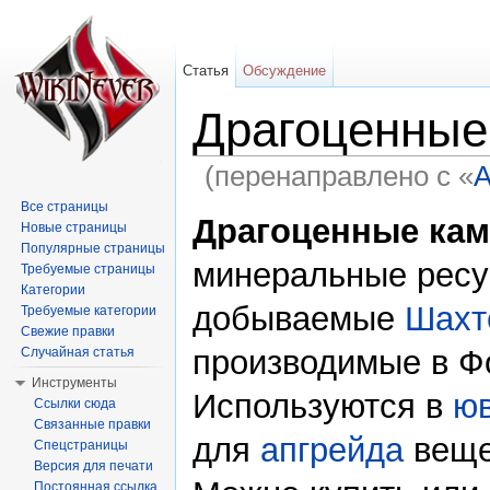
Статья
Обсуждение
Драгоценные
(перенаправлено с «
А
Перейти к:
навигация
,
поиск
Все страницы
Драгоценные ка
Новые страницы
Популярные страницы
минеральные ресу
Требуемые страницы
Категории
добываемые
Шахт
Требуемые категории
Свежие правки
производимые в Фо
Случайная статья
Инструменты
Используются в
ю
Ссылки сюда
Связанные правки
для
апгрейда
веще
Спецстраницы
Версия для печати
Постоянная ссылка