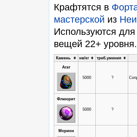
Крафтятся в
Форт
мастерской
из
Неи
Используются для 
вещей 22+ уровня.
Камень
нв/кг
треб.умения
Агат
5000
?
Соп
Флюорит
5000
?
Морион