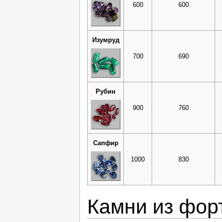
600
600
Изумруд
700
690
Рубин
900
760
Сапфир
1000
830
Камни из фор