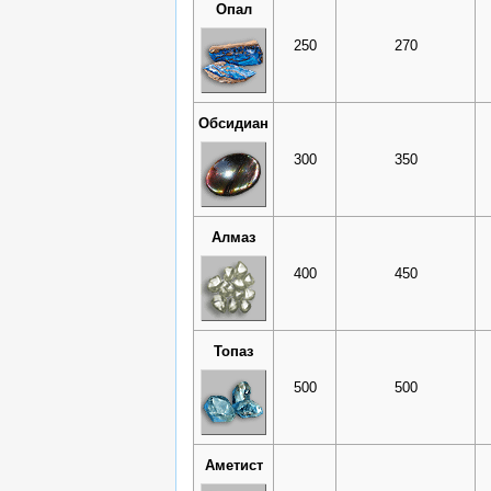
Опал
250
270
Обсидиан
300
350
Алмаз
400
450
Топаз
500
500
Аметист