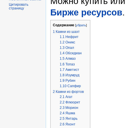
Можно купить или 
Цитировать
страницу
Бирже ресурсов
.
Содержание
[
убрать
]
1
Камни из шахт
1.1
Нефрит
1.2
Оникс
1.3
Опал
1.4
Обсидиан
1.5
Алмаз
1.6
Топаз
1.7
Аметист
1.8
Изумруд
1.9
Рубин
1.10
Сапфир
2
Камни из фортов
2.1
Агат
2.2
Флюорит
2.3
Морион
2.4
Яшма
2.5
Янтарь
2.6
Яхонт