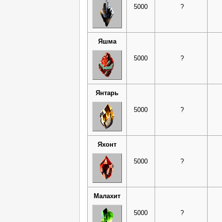
5000
?
Яшма
5000
?
Янтарь
5000
?
Яхонт
5000
?
Малахит
5000
?