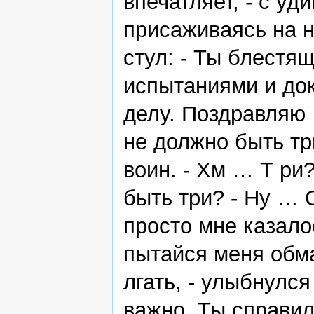
впечатляет, - с у
присаживаясь на 
стул: - Ты блестя
испытаниями и до
делу. Поздравляю 
не должно быть тр
воин. - Хм … Т ри?
быть три? - Ну … 
просто мне казало
пытайся меня обм
лгать, - улыбнулся
важно. Ты справил