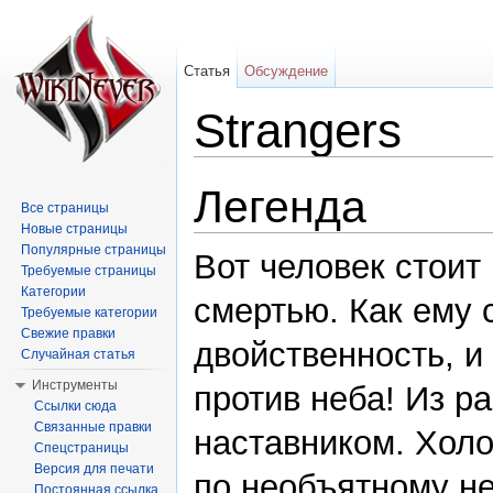
Статья
Обсуждение
Strangers
Перейти к:
навигация
,
поиск
Легенда
Все страницы
Новые страницы
Популярные страницы
Вот человек стоит
Требуемые страницы
Категории
смертью. Как ему 
Требуемые категории
Свежие правки
двойственность, и
Случайная статья
Инструменты
против неба! Из р
Ссылки сюда
Связанные правки
наставником. Холо
Спецстраницы
Версия для печати
по необъятному не
Постоянная ссылка