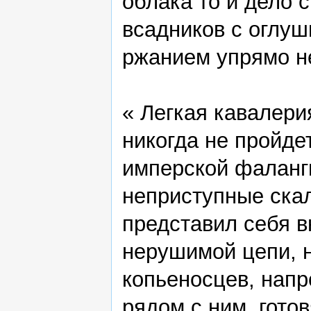
облака то и дело 
всадников с оглуш
ржанием упрямо н
« Легкая кавалерия
никогда не пройде
имперской фаланги
неприступные скал
представил себя в
нерушимой цепи, 
копьеносцев, напро
рядом с ним, гото