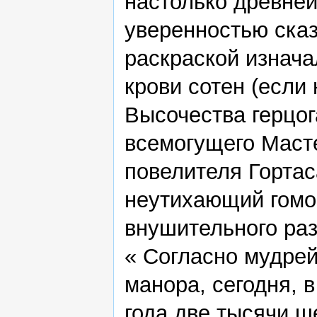
настолько древней,
уверенностью сказ
раскраской изнача
крови сотен (если
Высочества герцог
всемогущего Маст
повелителя Гортаса
неутихающий гомон
внушительного раз
« Согласно мудре
манора, сегодня, 
года две тысячи ш