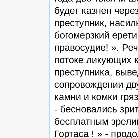
будет казнен чере
преступник, насил
богомерзкий ерети
правосудие! ». Ре
потоке ликующих к
преступника, выве
сопровождении дву
камни и комки гряз
- бесновались зр
бесплатным зрели
Гортаса ! » - прод