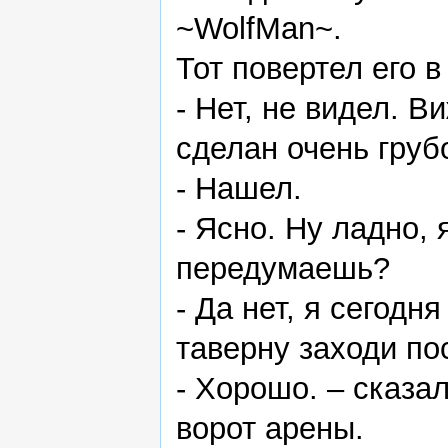
~WolfMan~.
Тот повертел его в
- Нет, не видел. В
сделан очень груб
- Нашел.
- Ясно. Ну ладно,
передумаешь?
- Да нет, я сегодн
таверну заходи по
- Хорошо. – сказа
ворот арены.