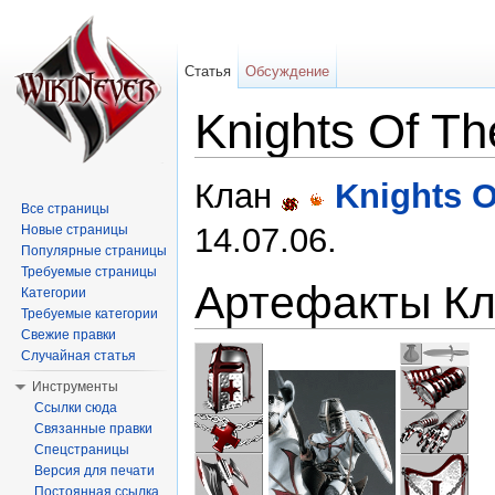
Статья
Обсуждение
Knights Of T
Перейти к:
навигация
,
поиск
Клан
Knights O
Все страницы
14.07.06.
Новые страницы
Популярные страницы
Требуемые страницы
Артефакты К
Категории
Требуемые категории
Свежие правки
Случайная статья
Инструменты
Ссылки сюда
Связанные правки
Спецстраницы
Версия для печати
Постоянная ссылка