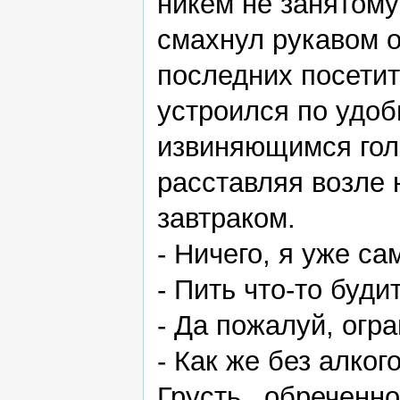
никем не занятому
смахнул рукавом 
последних посетит
устроился по удоб
извиняющимся гол
расставляя возле 
завтраком.
- Ничего, я уже са
- Пить что-то буди
- Да пожалуй, огр
- Как же без алко
Грусть_ обреченно