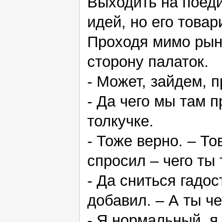
Выходить на поеди
идей, но его това
Проходя мимо рын
сторону палаток.
- Может, зайдем, 
- Да чего мы там 
толкучке.
- Тоже верно. – То
спросил – чего ты
- Да сниться гадос
добавил. – А ты ч
- Я нормальный, я