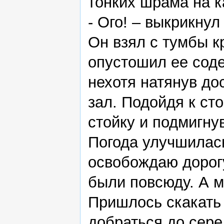
тонких шрама на к
- Ого! – выкрикнул 
Он взял с тумбы к
опустошил ее сод
нехотя натянув до
зал. Подойдя к ст
стойку и подмигну
Погода улучшилась
освобождаю дорог
были повсюду. А м
Пришлось скакать 
добраться до сере