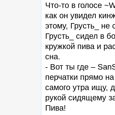
Что-то в голосе ~W
как он увидел кин
этому, Грусть_ не 
Грусть_ сидел в б
кружкой пива и ра
сна.
- Вот ты где – Sa
перчатки прямо на 
самого утра ищу, 
рукой сидящему за
Пива!