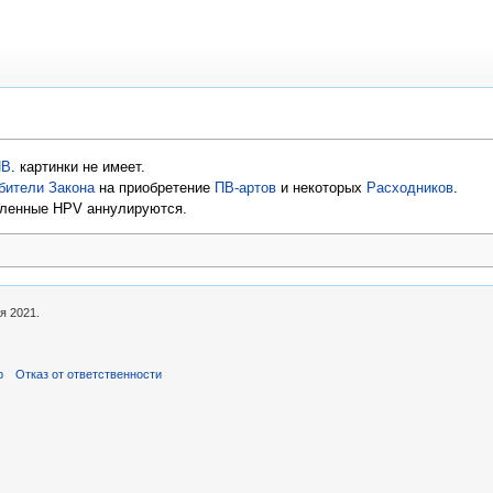
ИВ
. картинки не имеет.
бители Закона
на приобретение
ПВ-артов
и некоторых
Расходников
.
пленные HPV аннулируются.
я 2021.
р
Отказ от ответственности