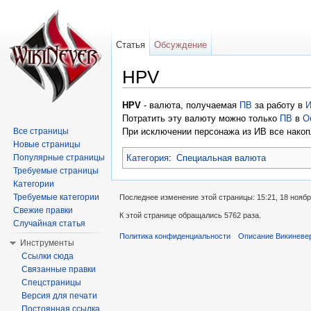
Статья
Обсуждение
HPV
Перейти к:
навигация
,
поиск
HPV
- валюта, получаемая
ПВ
за работу в
Потратить эту валюту можно только
ПВ
в
О
Все страницы
При исключении персонажа из ИВ все нако
Новые страницы
Категория
:
Специальная валюта
Популярные страницы
Требуемые страницы
Категории
Требуемые категории
Последнее изменение этой страницы: 15:21, 18 ноябр
Свежие правки
К этой странице обращались 5762 раза.
Случайная статья
Политика конфиденциальности
Описание Викиневе
Инструменты
Ссылки сюда
Связанные правки
Спецстраницы
Версия для печати
Постоянная ссылка