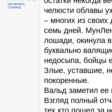
остатки некогда в
Цитировать
страницу
челюсти облавы у
– многих из своих
семь дней. МунЛен
лошади, окинула в
буквально валящи
недосыпа, бойцы 
Злые, уставшие, н
покоренные.
Вальд заметил ее 
Взгляд полный отч
тех кто пошел за н