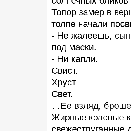
солнечных бликов 
Топор замер в вер
толпе начали посв
- Не жалеешь, сын
под маски.
- Ни капли.
Свист.
Хруст.
Свет.
…Ее взляд, броше
Жирные красные к
свежеструганные д