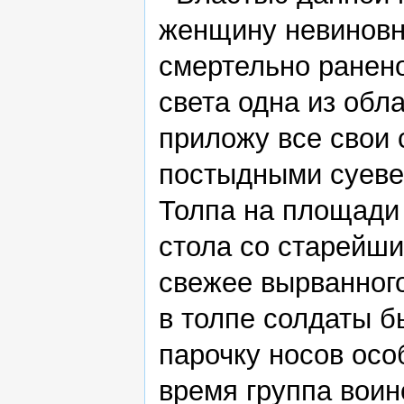
женщину невиновно
смертельно ранено
света одна из обл
приложу все свои 
постыдными суеве
Толпа на площади 
стола со старейши
свежее вырванног
в толпе солдаты б
парочку носов осо
время группа воин