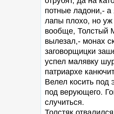
отрубят, да на кат
потные ладони,- а
лапы плохо, но уж
вообще, Толстый М
вылезал,- монах с
заговорщицки заше
успел малявку шур
патриархе канючит
Велел косить под 
под верующего. Г
случиться.
Толстяк отвалилс