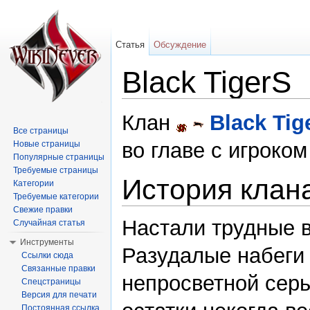
Статья
Обсуждение
Black TigerS
Перейти к:
навигация
,
поиск
Клан
Black Tig
Все страницы
во главе с игроко
Новые страницы
Популярные страницы
Требуемые страницы
История клан
Категории
Требуемые категории
Свежие правки
Настали трудные 
Случайная статья
Инструменты
Разудалые набеги
Ссылки сюда
Связанные правки
непросветной серь
Спецстраницы
Версия для печати
Постоянная ссылка