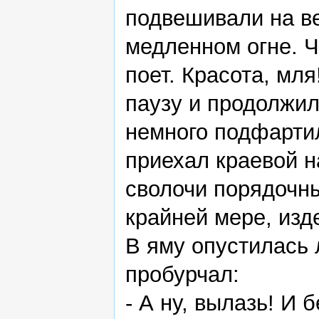
подвешивали на в
медленном огне. Ч
поет. Красота, мл
паузу и продолжил,
немного подфартил
приехал краевой н
сволочи порядочны
крайней мере, изд
В яму опустилась 
пробурчал:
- А ну, вылазь! И б