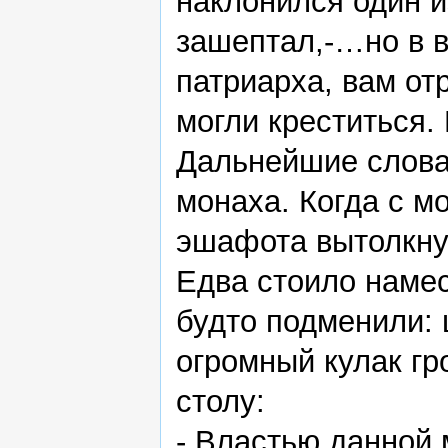
наклонился один и
зашептал,-…но в в
патриарха, вам от
могли креститься.
Дальнейшие слова 
монаха. Когда с м
эшафота вытолкну
Едва стоило намест
будто подменили: 
огромный кулак гр
столу:
- Властью данной 