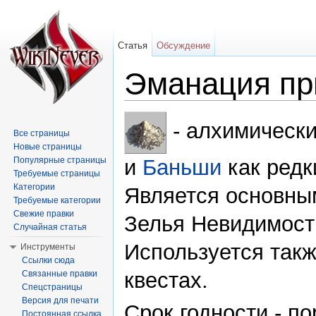
Статья
Обсуждение
Эманация пр
Перейти к:
навигация
,
поиск
- алхимическ
Все страницы
Новые страницы
Популярные страницы
и
Баньши
как редк
Требуемые страницы
Категории
Является основны
Требуемые категории
Свежие правки
Зелья Невидимост
Случайная статья
Используется такж
Инструменты
Ссылки сюда
квестах.
Связанные правки
Спецстраницы
Версия для печати
Срок годности - по
Постоянная ссылка