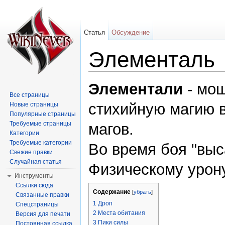
Статья
Обсуждение
Элементаль
Перейти к:
навигация
,
поиск
Элементали
- мо
Все страницы
стихийную магию 
Новые страницы
Популярные страницы
Требуемые страницы
магов.
Категории
Требуемые категории
Во время боя "выс
Свежие правки
Случайная статья
Физическому урон
Инструменты
Ссылки сюда
Содержание
[
убрать
]
Связанные правки
1
Дроп
Спецстраницы
2
Места обитания
Версия для печати
3
Пики силы
Постоянная ссылка