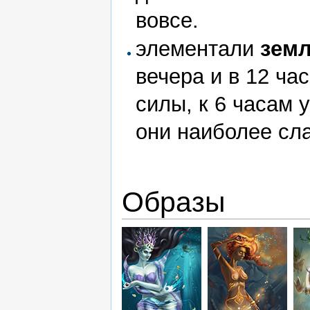
вовсе.
элементали
зем
вечера и в 12 ча
силы, к 6 часам у
они наиболее сла
Образы