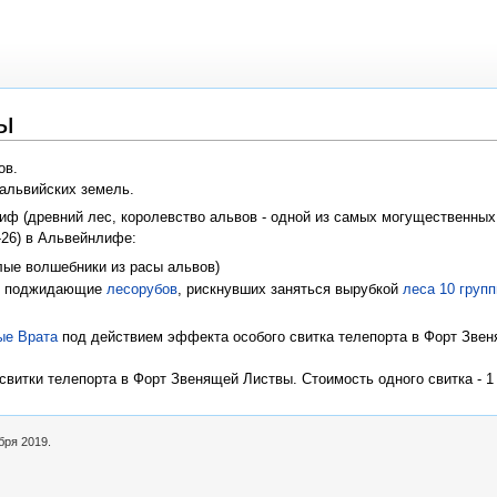
ы
ов.
альвийских земель.
иф (древний лес, королевство альвов - одной из самых могущественных 
-26) в Альвейнлифе:
лые волшебники из расы альвов)
я, поджидающие
лесорубов
, рискнувших заняться вырубкой
леса 10 груп
ые Врата
под действием эффекта особого свитка телепорта в Форт Звеня
витки телепорта в Форт Звенящей Листвы. Стоимость одного свитка - 1
бря 2019.