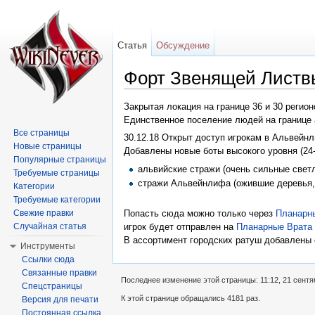
Статья
Обсуждение
Форт Звенящей Листв
Перейти к:
навигация
,
поиск
Закрытая локация на границе 36 и 30 регион
Единственное поселение людей на границе 
Все страницы
30.12.18 Открыт доступ игрокам в Альвейнл
Новые страницы
Добавлены новые боты высокого уровня (24
Популярные страницы
альвийские стражи (очень сильные свет
Требуемые страницы
стражи Альвейнлифа (ожившие деревь
Категории
Требуемые категории
Свежие правки
Попасть сюда можно только через
Планарн
Случайная статья
игрок будет отправлен на
Планарные Врата
В ассортимент городских ратуш добавлены с
Инструменты
Ссылки сюда
Связанные правки
Последнее изменение этой страницы: 11:12, 21 сентя
Спецстраницы
К этой странице обращались 4181 раз.
Версия для печати
Постоянная ссылка