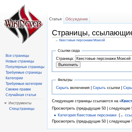
Статья
Обсуждение
Страницы, ссылающие
←
Квестовые персонажи:Моисей
Перейти к:
навигация
,
поиск
Ссылки сюда
Все страницы
Страница:
Новые страницы
Популярные страницы
Требуемые страницы
Категории
Фильтры
Требуемые категории
Скрыть
включения |
Скрыть
ссылки |
Скры
Свежие правки
Случайная статья
Следующие страницы ссылаются на «
Квес
Инструменты
Просмотреть (предыдущие 50 | следующие 5
Спецстраницы
Категория:Квестовые персонажи
‎
(
← ссы
Просмотреть (предыдущие 50 | следующие 5