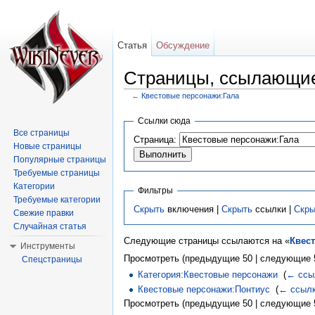
Статья
Обсуждение
Страницы, ссылающие
←
Квестовые персонажи:Гала
Перейти к:
навигация
,
поиск
Ссылки сюда
Все страницы
Страница:
Новые страницы
Популярные страницы
Требуемые страницы
Категории
Фильтры
Требуемые категории
Скрыть
включения |
Скрыть
ссылки |
Скры
Свежие правки
Случайная статья
Следующие страницы ссылаются на «
Квес
Инструменты
Просмотреть (предыдущие 50 | следующие 5
Спецстраницы
Категория:Квестовые персонажи
‎
(
← ссы
Квестовые персонажи:Понтиус
‎
(
← ссыл
Просмотреть (предыдущие 50 | следующие 5