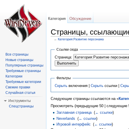
Категория
Обсуждение
Страницы, ссылающие
←
Категория:Развитие персонажа
Перейти к:
навигация
,
поиск
Ссылки сюда
Все страницы
Страница:
Новые страницы
Популярные страницы
Требуемые страницы
Категории
Фильтры
Требуемые категории
Скрыть
включения |
Скрыть
ссылки |
Скры
Свежие правки
Случайная статья
Следующие страницы ссылаются на «
Катег
Инструменты
Просмотреть (предыдущие 50 | следующие 5
Спецстраницы
Заглавная страница
‎
(
← ссылки
)
Neverlands
‎
(
← ссылки
)
Игровой интерфейс
‎
(
← ссылки
)