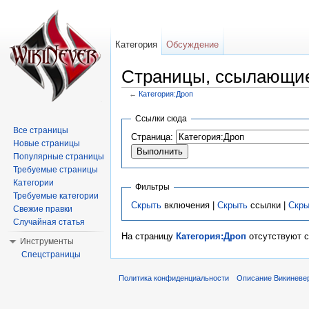
Категория
Обсуждение
Страницы, ссылающие
←
Категория:Дроп
Перейти к:
навигация
,
поиск
Ссылки сюда
Все страницы
Страница:
Новые страницы
Популярные страницы
Требуемые страницы
Категории
Фильтры
Требуемые категории
Скрыть
включения |
Скрыть
ссылки |
Скры
Свежие правки
Случайная статья
На страницу
Категория:Дроп
отсутствуют с
Инструменты
Спецстраницы
Политика конфиденциальности
Описание Викиневе