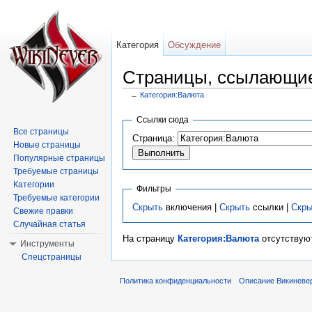
Категория
Обсуждение
Страницы, ссылающие
←
Категория:Валюта
Перейти к:
навигация
,
поиск
Ссылки сюда
Все страницы
Страница:
Новые страницы
Популярные страницы
Требуемые страницы
Категории
Фильтры
Требуемые категории
Скрыть
включения |
Скрыть
ссылки |
Скры
Свежие правки
Случайная статья
На страницу
Категория:Валюта
отсутствуют
Инструменты
Спецстраницы
Политика конфиденциальности
Описание Викиневе