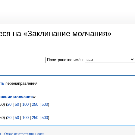
ся на «Заклинание молчания»
Пространство имён:
ть
перенаправления
инание молчания
»:
0) (
20
|
50
|
100
|
250
|
500
)
0) (
20
|
50
|
100
|
250
|
500
)
р
Отказ от ответственности