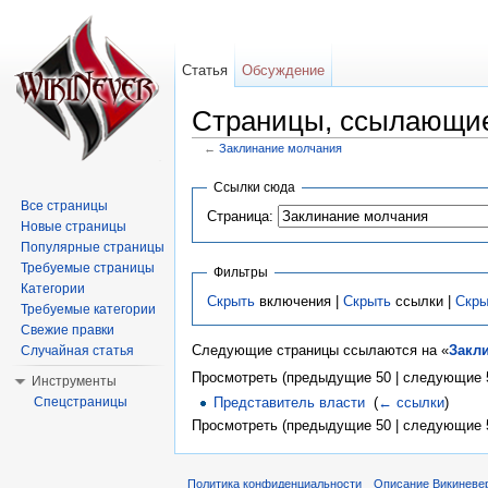
Статья
Обсуждение
Страницы, ссылающие
←
Заклинание молчания
Перейти к:
навигация
,
поиск
Ссылки сюда
Все страницы
Страница:
Новые страницы
Популярные страницы
Требуемые страницы
Фильтры
Категории
Скрыть
включения |
Скрыть
ссылки |
Скры
Требуемые категории
Свежие правки
Следующие страницы ссылаются на «
Закл
Случайная статья
Просмотреть (предыдущие 50 | следующие 5
Инструменты
Спецстраницы
Представитель власти
‎
(
← ссылки
)
Просмотреть (предыдущие 50 | следующие 5
Политика конфиденциальности
Описание Викиневе