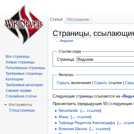
Статья
Обсуждение
Страницы, ссылающие
←
Ведьмак
Перейти к:
навигация
,
поиск
Ссылки сюда
Все страницы
Страница:
Новые страницы
Популярные страницы
Требуемые страницы
Фильтры
Категории
Скрыть
включения |
Скрыть
ссылки |
Скры
Требуемые категории
Свежие правки
Следующие страницы ссылаются на «
Ведь
Случайная статья
Просмотреть (предыдущие 50 | следующие 5
Инструменты
Спецстраницы
Neverlands
‎
(
← ссылки
)
Мана
‎
(
← ссылки
)
Таблица Рецептов Каллиграфа
‎
(
← ссыл
Военная Школа
‎
(
← ссылки
)