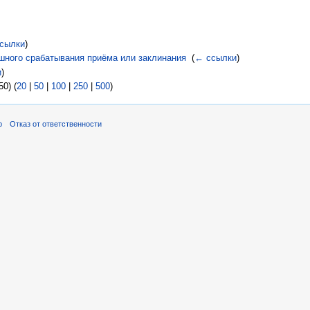
сылки
)
шного срабатывания приёма или заклинания
‎
(
← ссылки
)
и
)
0) (
20
|
50
|
100
|
250
|
500
)
р
Отказ от ответственности