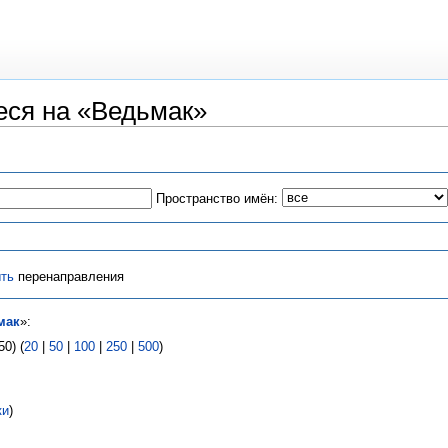
ся на «Ведьмак»
Пространство имён:
ть
перенаправления
мак
»:
0) (
20
|
50
|
100
|
250
|
500
)
ки
)