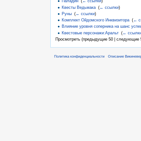
Паладин
‎
(
← ссылки
)
Квесты Ведьмака
‎
(
← ссылки
)
Руны
‎
(
← ссылки
)
Комплект Ойдомского Инквизитора
‎
(
← с
Влияние уровня соперника на шанс успе
Квестовые персонажи:Аральт
‎
(
← ссылк
Просмотреть (предыдущие 50 | следующие 5
Политика конфиденциальности
Описание Викиневе