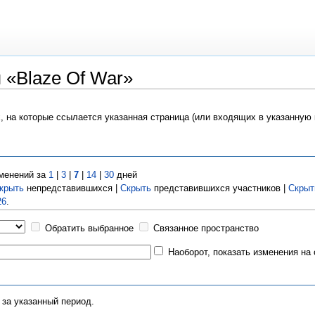
 «Blaze Of War»
х, на которые ссылается указанная страница (или входящих в указанную
менений за
1
|
3
|
7
|
14
|
30
дней
крыть
непредставившихся |
Скрыть
представившихся участников |
Скрыт
26
.
Обратить выбранное
Связанное пространство
Наоборот, показать изменения на
 за указанный период.