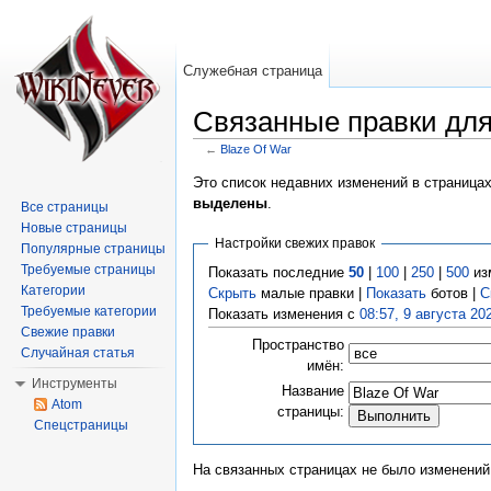
Служебная страница
Связанные правки для
←
Blaze Of War
Перейти к:
навигация
,
поиск
Это список недавних изменений в страница
выделены
.
Все страницы
Новые страницы
Настройки свежих правок
Популярные страницы
Требуемые страницы
Показать последние
50
|
100
|
250
|
500
из
Категории
Скрыть
малые правки |
Показать
ботов |
С
Требуемые категории
Показать изменения с
08:57, 9 августа 20
Свежие правки
Пространство
Случайная статья
имён:
Инструменты
Название
Atom
страницы:
Спецстраницы
На связанных страницах не было изменений