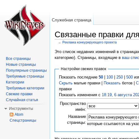
Служебная страница
Связанные правки для
←
Реклама конкурирующего проекта
Перейти к:
навигация
,
поиск
Это список недавних изменений в страницах
категорию). Страницы, входящие в
ваш спи
Все страницы
Новые страницы
Настройки свежих правок
Популярные страницы
Требуемые страницы
Показать последние
50
|
100
|
250
|
500
из
Категории
Скрыть
малые правки |
Показать
ботов |
С
Требуемые категории
правки
Свежие правки
Показать изменения с
18:19, 6 августа 20
Случайная статья
Пространство
Инструменты
имён:
Atom
Название
Спецстраницы
страницы:
которые ссылаются на ука
На связанных страницах не было изменений