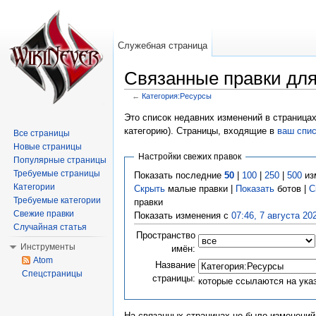
Служебная страница
Связанные правки для
←
Категория:Ресурсы
Перейти к:
навигация
,
поиск
Это список недавних изменений в страницах
категорию). Страницы, входящие в
ваш спи
Все страницы
Новые страницы
Настройки свежих правок
Популярные страницы
Требуемые страницы
Показать последние
50
|
100
|
250
|
500
из
Категории
Скрыть
малые правки |
Показать
ботов |
С
Требуемые категории
правки
Свежие правки
Показать изменения с
07:46, 7 августа 20
Случайная статья
Пространство
Инструменты
имён:
Atom
Название
Спецстраницы
страницы:
которые ссылаются на ука
На связанных страницах не было изменений