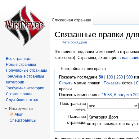
Служебная страница
Связанные правки для
←
Категория:Дроп
Перейти к:
навигация
,
поиск
Это список недавних изменений в страницах
категорию). Страницы, входящие в
ваш спи
Все страницы
Новые страницы
Настройки свежих правок
Популярные страницы
Требуемые страницы
Показать последние
50
|
100
|
250
|
500
из
Категории
Скрыть
малые правки |
Показать
ботов |
С
Требуемые категории
правки
Свежие правки
Показать изменения с
15:58, 6 августа 20
Случайная статья
Пространство
Инструменты
имён:
Atom
Название
Спецстраницы
страницы:
которые ссылаются на ука
На связанных страницах не было изменений