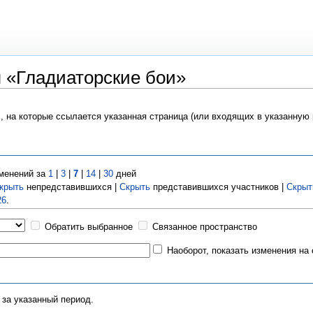
 «Гладиаторские бои»
х, на которые ссылается указанная страница (или входящих в указанную
менений за
1
|
3
|
7
|
14
|
30
дней
крыть
непредставившихся |
Скрыть
представившихся участников |
Скрыт
26
.
Обратить выбранное
Связанное пространство
Наоборот, показать изменения на
 за указанный период.