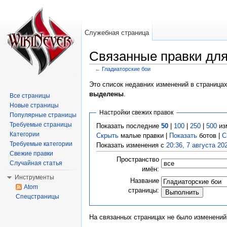
Служебная страница
Связанные правки для
←
Гладиаторские бои
Перейти к:
навигация
,
поиск
Это список недавних изменений в страница
выделены
.
Все страницы
Новые страницы
Настройки свежих правок
Популярные страницы
Требуемые страницы
Показать последние
50
|
100
|
250
|
500
из
Категории
Скрыть
малые правки |
Показать
ботов |
С
Требуемые категории
Показать изменения с
20:36, 7 августа 20
Свежие правки
Пространство
Случайная статья
имён:
Инструменты
Название
Atom
страницы:
Спецстраницы
На связанных страницах не было изменений