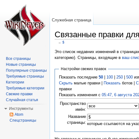
Служебная страница
Связанные правки для
←
$
Перейти к:
навигация
,
поиск
Это список недавних изменений в страницах
категорию). Страницы, входящие в
ваш спи
Все страницы
Новые страницы
Настройки свежих правок
Популярные страницы
Требуемые страницы
Показать последние
50
|
100
|
250
|
500
из
Категории
Скрыть
малые правки |
Показать
ботов |
С
Требуемые категории
правки
Свежие правки
Показать изменения с
05:47, 6 августа 20
Случайная статья
Пространство
Инструменты
имён:
Atom
Название
Спецстраницы
страницы:
которые ссылаются на ука
На связанных страницах не было изменений