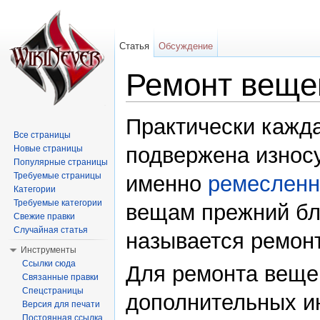
Статья
Обсуждение
Ремонт веще
Перейти к:
навигация
,
поиск
Практически кажд
Все страницы
подвержена износу
Новые страницы
Популярные страницы
Требуемые страницы
именно
ремесленн
Категории
Требуемые категории
вещам прежний бле
Свежие правки
Случайная статья
называется ремон
Инструменты
Ссылки сюда
Для ремонта веще
Связанные правки
Спецстраницы
дополнительных ин
Версия для печати
Постоянная ссылка