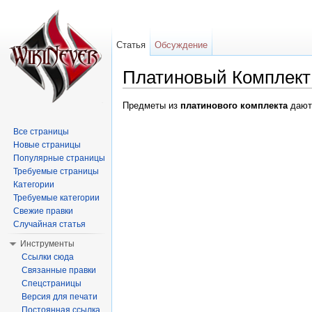
Статья
Обсуждение
Платиновый Комплект 
Перейти к:
навигация
,
поиск
Предметы из
платинового комплекта
даютс
Все страницы
Новые страницы
Популярные страницы
Требуемые страницы
Категории
Требуемые категории
Свежие правки
Случайная статья
Инструменты
Ссылки сюда
Связанные правки
Спецстраницы
Версия для печати
Постоянная ссылка