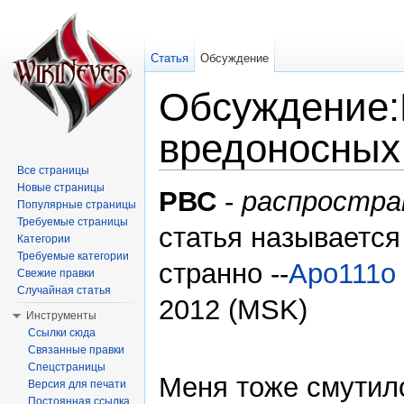
Статья
Обсуждение
Обсуждение:
вредоносных
Все страницы
Перейти к:
навигация
,
поиск
Новые страницы
РВС
-
распростра
Популярные страницы
Требуемые страницы
статья называетс
Категории
Требуемые категории
странно --
Apo111o
Свежие правки
Случайная статья
2012 (MSK)
Инструменты
Ссылки сюда
Связанные правки
Спецстраницы
Меня тоже смутил
Версия для печати
Постоянная ссылка