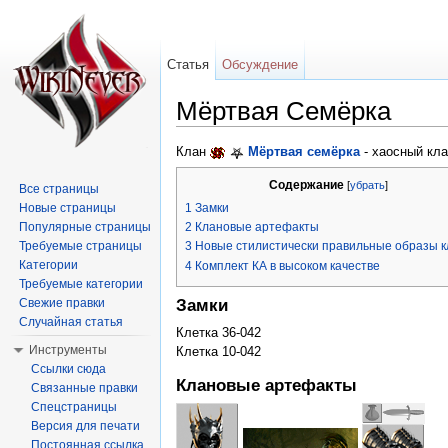
Статья
Обсуждение
Мёртвая Семёрка
Перейти к:
навигация
,
поиск
Клан
Мёртвая семёрка
- хаосный кла
Содержание
[
убрать
]
Все страницы
Новые страницы
1
Замки
Популярные страницы
2
Клановые артефакты
Требуемые страницы
3
Новые стилистически правильные образы 
Категории
4
Комплект КА в высоком качестве
Требуемые категории
Замки
Свежие правки
Случайная статья
Клетка 36-042
Инструменты
Клетка 10-042
Ссылки сюда
Клановые артефакты
Связанные правки
Спецстраницы
Версия для печати
Постоянная ссылка