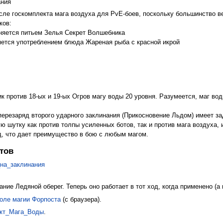
ания
сле госкомплекта мага воздуха для PvE-боев, поскольку большинство 
ков:
аняется питьем Зелья Секрет Волшебника
няется употреблением блюда Жареная рыба с красной икрой
к против 18-ых и 19-ых Огров магу воды 20 уровня. Разумеется, маг в
перезаряд второго ударного заклинания (Прикосновение Льдом) имеет з
ю шутку как против толпы усиленных ботов, так и против мага воздуха
д, что дает преимущество в бою с любым магом.
тов
на_заклинания
ние Ледяной оберег. Теперь оно работает в тот ход, когда применено (а
оле магии
Форпоста
(c браузера).
кт_Мага_Воды
.