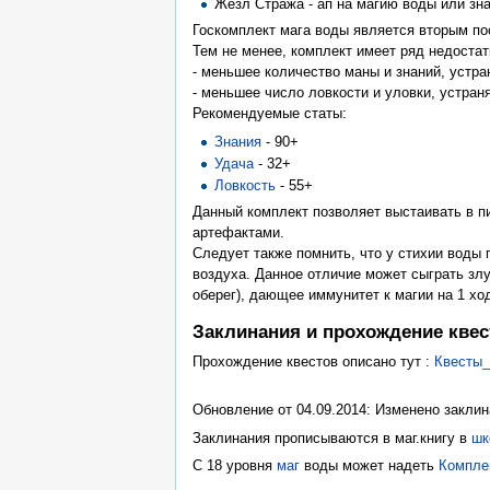
Жезл Стража - ап на магию воды или зн
Госкомплект мага воды является вторым по
Тем не менее, комплект имеет ряд недостат
- меньшее количество маны и знаний, устр
- меньшее число ловкости и уловки, устра
Рекомендуемые статы:
Знания
- 90+
Удача
- 32+
Ловкость
- 55+
Данный комплект позволяет выстаивать в пи
артефактами.
Следует также помнить, что у стихии воды 
воздуха. Данное отличие может сыграть злу
оберег), дающее иммунитет к магии на 1 хо
Заклинания и прохождение квес
Прохождение квестов описано тут :
Квесты_
Обновление от 04.09.2014: Изменено заклина
Заклинания прописываются в маг.книгу в
шк
С 18 уровня
маг
воды может надеть
Компле