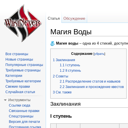
Статья
Обсуждение
Магия Воды
Перейти к:
навигация
,
поиск
Магия воды
– одна из 4 стихий, доступ
Содержание
[
убрать
]
Все страницы
Новые страницы
1
Заклинания
Популярные страницы
1.1
I ступень
Требуемые страницы
1.2
II ступень
Категории
2
Советы
Требуемые категории
2.1
Распределение статов и навыков
Свежие правки
2.2
Заклинания и прохождение квестов
Случайная статья
3
См. также
Инструменты
Заклинания
Ссылки сюда
Связанные правки
I ступень
Спецстраницы
Версия для печати
Постоянная ссылка