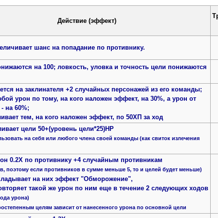
Т
Действие (эффект)
величивает шанс на попадание по противнику.
нижаются на 100; ловкость, уловка и точность цели понижаются
тся на заклинателя +2 случайных персонажей из его команды;
бой урон по тому, на кого наложен эффект, на 30%, а урон от
 - на 60%;
ивает тем, на кого наложен эффект, по 50ХП за ход
ивает цели 50+(уровень цели*25)HP
ьзовать на себя или любого члена своей команды (как свиток излечения
рон 0.2Х по противнику +4 случайным противникам
в, поэтому если противников в сумме меньше 5, то и целей будет меньше)
кладывает на них эффект "Обморожение",
вторяет такой же урон по ним еще в течение 2 следующих ходов
 хода урона)
ростепенным целям зависит от нанесенного урона по основной цели