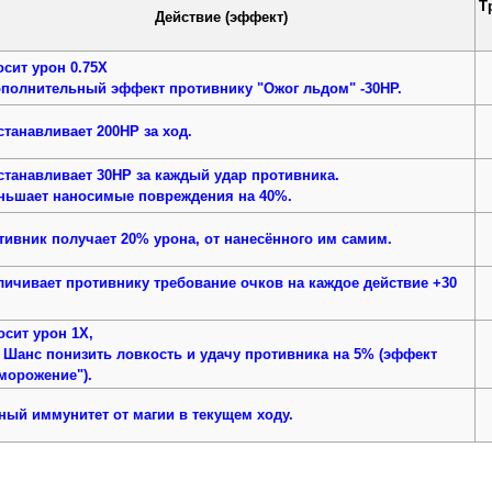
Т
Действие (эффект)
осит урон 0.75Х
ополнительный эффект противнику "Ожог льдом" -30HP.
станавливает 200HP за ход.
станавливает 30HP за каждый удар противника.
ньшает наносимые повреждения на 40%.
тивник получает 20% урона, от нанесённого им самим.
личивает противнику требование очков на каждое действие +30
осит урон 1Х,
 Шанс понизить ловкость и удачу противника на 5% (эффект
морожение").
ный иммунитет от магии в текущем ходу.