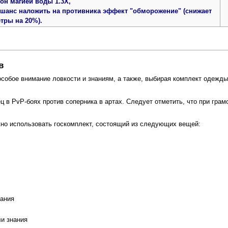
он магией воды 1.3X,
 шанс наложить на противника эффект "обморожение" (снижает
тры на 20%).
в
собое внимание ловкости и знаниям, а также, выбирая комплект одежды,
ец в PvP-боях против соперника в артах. Следует отметить, что при гра
жно использовать госкомплект, состоящий из следующих вещей:
нания
я
ли знания