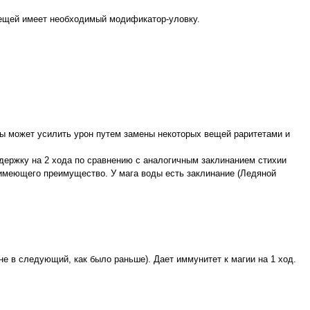
вещей имеет необходимый модификатор-уловку.
оды может усилить урон путем замены некоторых вещей раритетами и
адержку на 2 хода по сравнению с аналогичным заклинанием стихии
, имеющего преимущество. У мага воды есть заклинание (Ледяной
 не в следующий, как было раньше). Дает иммунитет к магии на 1 ход.