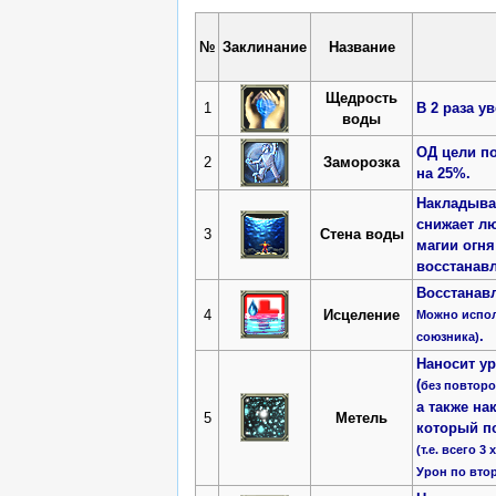
№
Заклинание
Название
Щедрость
1
В 2 раза у
воды
ОД цели по
2
Заморозка
на 25%.
Накладывае
снижает лю
3
Стена воды
магии огня
восстанавл
Восстанавл
4
Исцеление
Можно испол
.
союзника)
Наносит у
(
без повторо
а также на
5
Метель
который по
(т.е. всего 3
Урон по вто