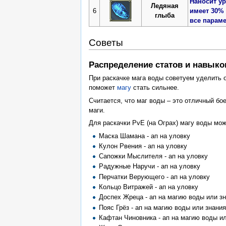
Наносит ур
Ледяная
6
имеет 30%
глыба
все параме
Советы
Распределение статов и навыко
При раскачке мага воды советуем уделить о
поможет
магу
стать сильнее.
Считается, что маг воды – это отличный бо
маги.
Для раскачки PvE (на Ограх) магу воды мо
Маска Шамана - ап на уловку
Кулон Рвения - ап на уловку
Сапожки Мыслителя - ап на уловку
Радужные Наручи - ап на уловку
Перчатки Верующего - ап на уловку
Кольцо Витражей - ап на уловку
Доспех Жреца - ап на магию воды или з
Пояс Грёз - ап на магию воды или знани
Кафтан Чиновника - ап на магию воды и