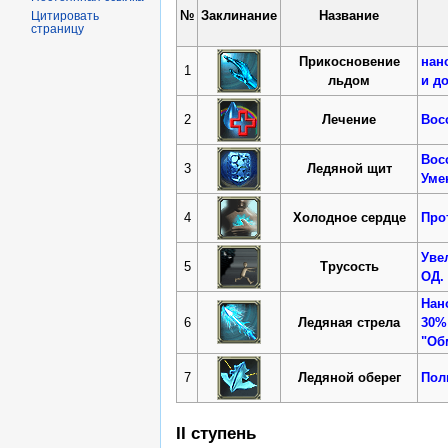
№
Заклинание
Название
Цитировать
страницу
Прикосновение
нан
1
льдом
и д
2
Лечение
Вос
Вос
3
Ледяной щит
Уме
4
Холодное сердце
Про
Уве
5
Трусость
ОД.
Нан
6
Ледяная стрела
30%
"Об
7
Ледяной оберег
Пол
II ступень