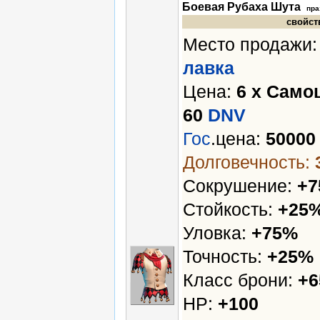
Боевая Рубаха Шута
пра
свойст
Место продажи
лавка
Цена:
6 х Само
60
DNV
Гос
.цена:
5000
Долговечность:
Сокрушение:
+
Стойкость:
+25
Уловка:
+75%
Точность:
+25%
Класс брони:
+6
HP:
+100