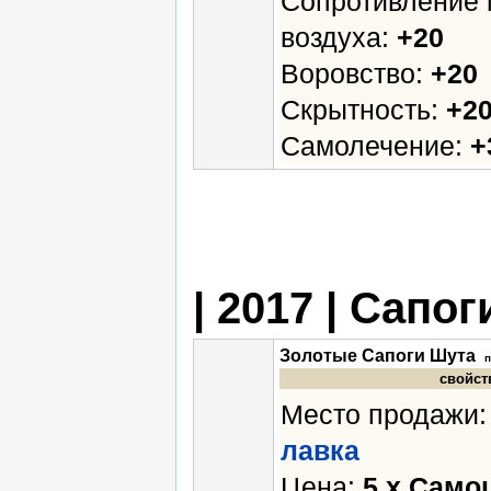
Сопротивление 
воздуха:
+20
Воровство:
+20
Скрытность:
+2
Самолечение:
+
| 2017 | Сапог
Золотые Сапоги Шута
п
свойст
Место продажи
лавка
Цена:
5 х Само