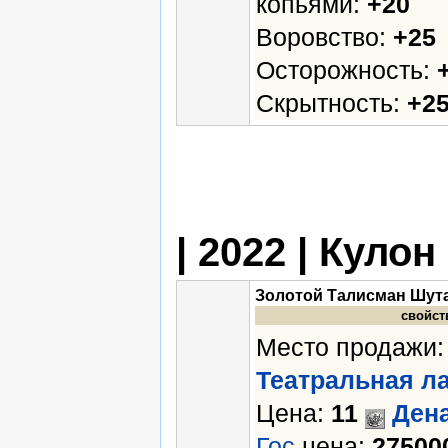
копьями:
+20
Воровство:
+25
Осторожность:
Скрытность:
+2
| 2022 | Кулон
Золотой Талисман Шут
свойст
Место продажи:
Театральная л
Цена:
11
Ден
Гос
.цена:
27500