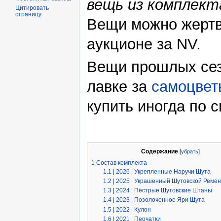
вещь из комплект
Цитировать
страницу
Вещи можно жертво
аукционе за NV.
Вещи прошлых сез
лавке за
самоцвет
купить иногда по
Содержание
[
убрать
]
1
Состав комплекта
1.1
| 2026 | Укрепленные Наручи Шута
1.2
| 2025 | Украшенный Шутовской Реме
1.3
| 2024 | Пёстрые Шутовские Штаны
1.4
| 2023 | Позолоченное Яри Шута
1.5
| 2022 | Кулон
1.6
| 2021 | Перчатки