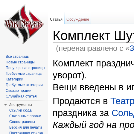
Статья
Обсуждение
Комплект Шу
(перенаправлено с «
З
Перейти к:
навигация
,
поиск
Все страницы
Комплект праздн
Новые страницы
Популярные страницы
уворот).
Требуемые страницы
Категории
Вещи введены в иг
Требуемые категории
Свежие правки
Случайная статья
Продаются в
Теат
Инструменты
праздника за
Соль
Ссылки сюда
Связанные правки
Каждый год на пр
Спецстраницы
Версия для печати
Постоянная ссылка