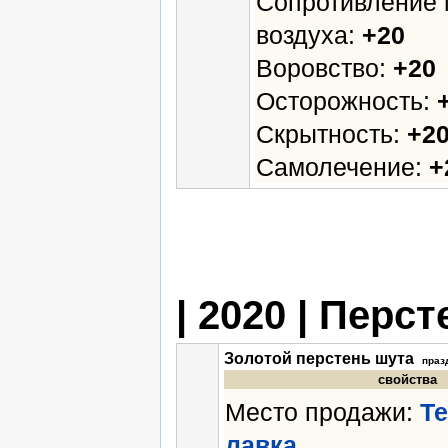
Сопротивление 
воздуха:
+20
Воровство:
+20
Осторожность:
Скрытность:
+2
Самолечение:
+
| 2020 | Перс
Золотой перстень шута
праз
свойства
Место продажи:
Т
лавка