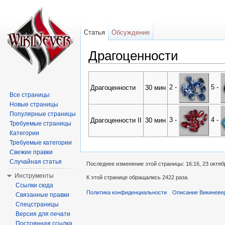
Статья
Обсуждение
Драгоценности
Перейти к:
навигация
,
поиск
2 -
5 -
Драгоценности
30 мин
Все страницы
Новые страницы
Популярные страницы
3 -
4 -
Драгоценности II
30 мин
Требуемые страницы
Категории
Требуемые категории
Свежие правки
Случайная статья
Последнее изменение этой страницы: 16:16, 23 октяб
Инструменты
К этой странице обращались 2422 раза.
Ссылки сюда
Политика конфиденциальности
Описание Викиневе
Связанные правки
Спецстраницы
Версия для печати
Постоянная ссылка