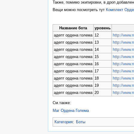
Также, помимо экипировки, в дроп добавле
Вещи можно посмотреть тут
Комплект Орде
Название бота
уровень
адепт ордена голема
12
http://www.
адепт ордена голема
13
http://www.
адепт ордена голема
14
http://www.
адепт ордена голема
15
http://www.
адепт ордена голема
16
http://www.
адепт ордена голема
17
http://www.
адепт ордена голема
18
http://www.
адепт ордена голема
19
http://www.
адепт ордена голема
20
http://www.
См.также:
Маг Ордена Голема
Категория
:
Боты