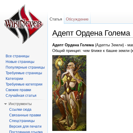
Статья
Обсуждение
Адепт Ордена Голема
Перейти к:
навигация
,
поиск
Адепт Ордена Голема
(Адепты Земли) - маг
Общий принцип: чем ближе к башне земли (к
Все страницы
Новые страницы
Популярные страницы
Требуемые страницы
Категории
Требуемые категории
Свежие правки
Случайная статья
Инструменты
Ссылки сюда
Связанные правки
Спецстраницы
Версия для печати
Постоянная ссылка