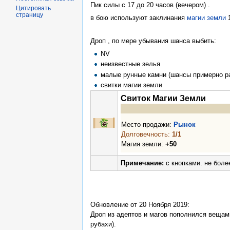
Пик силы с 17 до 20 часов (вечером) .
Цитировать
страницу
в бою используют заклинания
магии земли
1
Дроп , по мере убывания шанса выбить:
NV
неизвестные зелья
малые рунные камни (шансы примерно ра
свитки магии земли
Свиток Магии Земли
Место продажи:
Рынок
Долговечность:
1/1
Магия земли:
+50
Примечание:
с кнопками. не боле
Обновление от 20 Ноября 2019:
Дроп из адептов и магов пополнился вещами
рубахи).