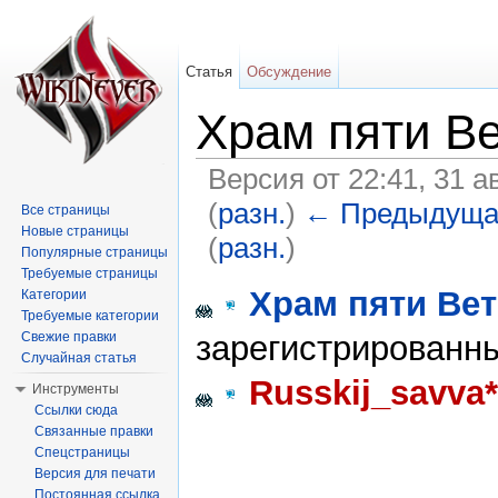
Статья
Обсуждение
Храм пяти В
Версия от 22:41, 31 а
(
разн.
)
← Предыдуща
Все страницы
Новые страницы
(
разн.
)
Популярные страницы
Перейти к:
навигация
,
поиск
Требуемые страницы
Храм пяти Ве
Категории
Требуемые категории
зарегистрированны
Свежие правки
Случайная статья
Russkij_savva*
Инструменты
Ссылки сюда
Связанные правки
Спецстраницы
Версия для печати
Постоянная ссылка