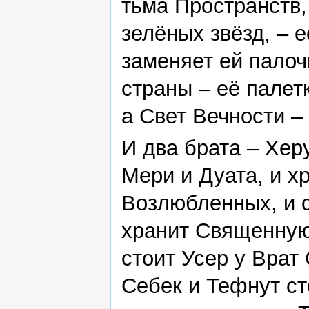
тьма Пространств,
зелёных звёзд, – 
заменяет ей палоч
страны – её палет
а Свет Вечности –
И два брата – Херу
Мери и Дуата, и х
Возлюбленных, и с
хранит Священную 
стоит Усер у Врат 
Себек и Тефнут сто