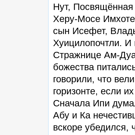
Нут, Посвящённая
Херу-Мосе Имхотеп
сын Исефет, Влады
Хуицилопочтли. И 
Стражнице Ам-Дуа
божества питалис
говорили, что вел
горизонте, если и
Сначала Ипи дума
Абу и Ка нечестив
вскоре убедился, 