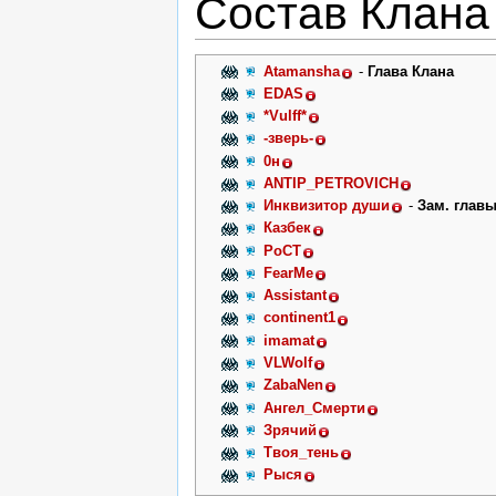
Состав Клана 
Atamansha
-
Глава Клана
EDAS
*Vulff*
-зверь-
0н
ANTIP_PETROVICH
Инквизитор души
-
Зам. глав
Казбек
РоСТ
FearMe
Assistant
continent1
imamat
VLWolf
ZabaNen
Ангел_Смерти
Зрячий
Твоя_тень
Рыся