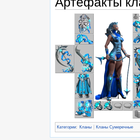
Артефакты кл
Категории
:
Кланы
Кланы Сумеречные